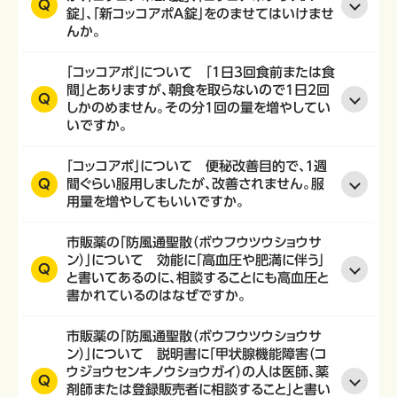
Q
錠」、「新コッコアポＡ錠」をのませてはいけませ
んか。
「コッコアポ」について 「1日3回食前または食
間」とありますが、朝食を取らないので1日2回
Q
しかのめません。その分1回の量を増やしてい
いですか。
「コッコアポ」について 便秘改善目的で、１週
Q
間ぐらい服用しましたが、改善されません。服
用量を増やしてもいいですか。
市販薬の「防風通聖散（ボウフウツウショウサ
ン）」について 効能に「高血圧や肥満に伴う」
Q
と書いてあるのに、相談することにも高血圧と
書かれているのはなぜですか。
市販薬の「防風通聖散（ボウフウツウショウサ
ン）」について 説明書に「甲状腺機能障害（コ
ウジョウセンキノウショウガイ）の人は医師、薬
Q
剤師または登録販売者に相談すること」と書い