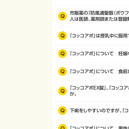
市販薬の「防風通聖散（ボウフ
Q
人は医師、薬剤師または登録
Q
「コッコアポ」は授乳中に服用
Q
「コッコアポ」について 妊
Q
「コッコアポ」について 食
「コッコアポＥＸ錠」、「コッ
Q
か。
Q
下痢をしやすいのですが、「コ
Q
「コッコアポ」について 男性