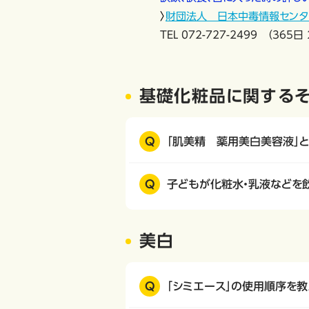
〉
財団法人 日本中毒情報センタ
TEL 072-727-2499 （365
基礎化粧品に関する
Q
「肌美精 薬用美白美容液」
Q
子どもが化粧水・乳液などを
美白
Q
「シミエース」の使用順序を教