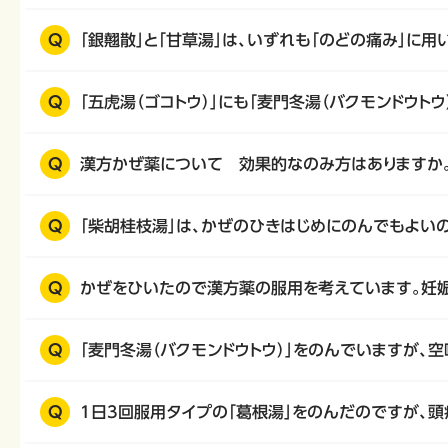
Q
「銀翹散」と「甘草湯」は、いずれも「のどの痛み」に
Q
「五虎湯（ゴコトウ）」にも「麦門冬湯（バクモンドウト
Q
漢方かぜ薬について 効果的なのみ方はありますか
Q
「柴胡桂枝湯」は、かぜのひきはじめにのんでもよい
Q
かぜをひいたので漢方薬の服用を考えています。妊
Q
「麦門冬湯（バクモンドウトウ）」をのんでいますが、
Q
1日3回服用タイプの「葛根湯」をのんだのですが、