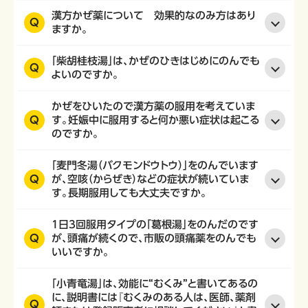
漢方かぜ薬について 効果的なのみ方はあり
Q
ますか。
「柴胡桂枝湯」は、かぜのひきはじめにのんでも
Q
よいのですか。
かぜをひいたので漢方薬の服用を考えていま
Q
す。妊娠中に服用すると何か悪い症状は起こる
のですか。
「麦門冬湯（バクモンドウトウ）」をのんでいます
Q
が、空咳（からぜき）などの症状が続いていま
す。長期服用しても大丈夫ですか。
1日3回服用タイプの「葛根湯」をのんだのです
Q
が、頭痛が続くので、市販の頭痛薬をのんでも
いいですか。
「小青竜湯」は、効能に“むくみ”と書いてあるの
に、説明書には『むくみのある人は、医師、薬剤
Q