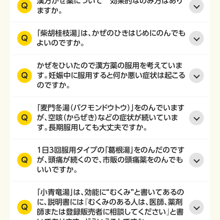
漢方かぜ薬について 効果的なのみ方はあり
Q
ますか。
「柴胡桂枝湯」は、かぜのひきはじめにのんでも
Q
よいのですか。
かぜをひいたので漢方薬の服用を考えていま
Q
す。妊娠中に服用すると何か悪い症状は起こる
のですか。
「麦門冬湯（バクモンドウトウ）」をのんでいます
Q
が、空咳（からぜき）などの症状が続いていま
す。長期服用しても大丈夫ですか。
1日3回服用タイプの「葛根湯」をのんだのです
Q
が、頭痛が続くので、市販の頭痛薬をのんでも
いいですか。
「小青竜湯」は、効能に“むくみ”と書いてあるの
に、説明書には『むくみのある人は、医師、薬剤
Q
師または登録販売者に相談してください』と書