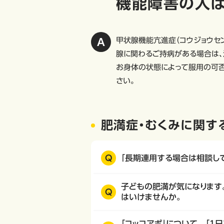
機能障害の人は
甲状腺機能亢進症（コウジョウセン
腺に関わるご持病がある場合は、
お身体の状態によって服用の可否
さい。
肥満症・むくみに関す
Q
「長期連用する場合は相談し
子どもの肥満が気になります。
Q
はいけませんか。
「コッコアポ」について 「1