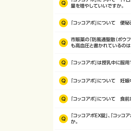
Q
量を増やしていいですか。
Q
「コッコアポ」について 便
市販薬の「防風通聖散（ボウフ
Q
も高血圧と書かれているのは
Q
「コッコアポ」は授乳中に服用
Q
「コッコアポ」について 妊
Q
「コッコアポ」について 食
「コッコアポＥＸ錠」、「コッ
Q
か。