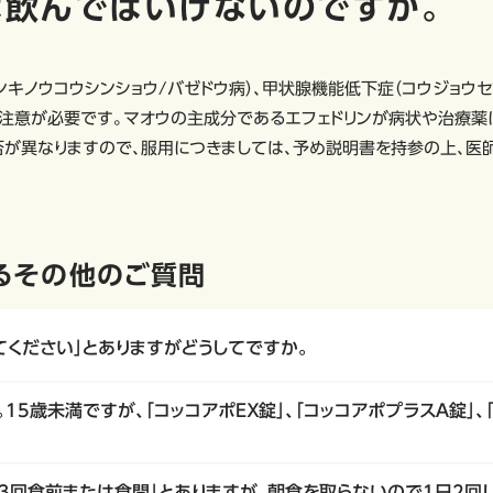
飲んではいけないのですか。
キノウコウシンショウ/バゼドウ病）、甲状腺機能低下症（コウジョウセ
注意が必要です。マオウの主成分であるエフェドリンが病状や治療薬
が異なりますので、服用につきましては、予め説明書を持参の上、医
るその他のご質問
てください」とありますがどうしてですか。
15歳未満ですが、「コッコアポＥＸ錠」、「コッコアポプラスＡ錠」、
日3回食前または食間」とありますが、朝食を取らないので1日2回