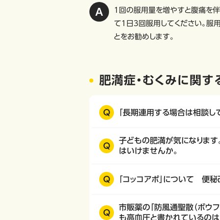
1回の服用量を増やすと腹痛を伴
て1日3回服用してください。服
とをお勧めします。
肥満症・むくみに関す
Q
「長期連用する場合は相談し
子どもの肥満が気になります。
Q
はいけませんか。
Q
「コッコアポ」について 便
市販薬の「防風通聖散（ボウフ
Q
も高血圧と書かれているのは