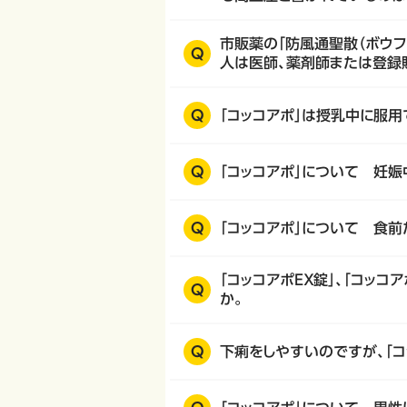
市販薬の「防風通聖散（ボウフ
Q
人は医師、薬剤師または登録
Q
「コッコアポ」は授乳中に服用
Q
「コッコアポ」について 妊
Q
「コッコアポ」について 食
「コッコアポＥＸ錠」、「コッ
Q
か。
Q
下痢をしやすいのですが、「コ