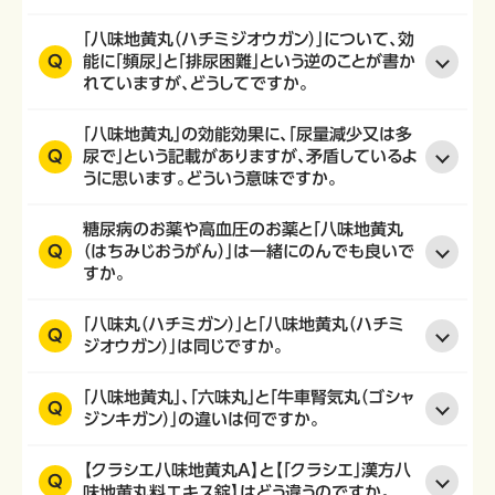
「八味地黄丸（ハチミジオウガン）」について、効
Q
能に「頻尿」と「排尿困難」という逆のことが書か
れていますが、どうしてですか。
「八味地黄丸」の効能効果に、「尿量減少又は多
Q
尿で」という記載がありますが、矛盾しているよ
うに思います。どういう意味ですか。
糖尿病のお薬や高血圧のお薬と「八味地黄丸
Q
（はちみじおうがん）」は一緒にのんでも良いで
すか。
「八味丸（ハチミガン）」と「八味地黄丸（ハチミ
Q
ジオウガン）」は同じですか。
「八味地黄丸」、「六味丸」と「牛車腎気丸（ゴシャ
Q
ジンキガン）」の違いは何ですか。
【クラシエ八味地黄丸A】と【「クラシエ」漢方八
Q
味地黄丸料エキス錠】はどう違うのですか。