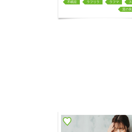
不眠症
ラフリラ
ラフマ
ス
質の良