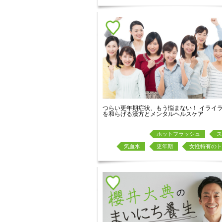
つらい更年期症状、もう悩まない！ イライ
を和らげる漢方とメンタルヘルスケア
ホットフラッシュ
ス
気血水
更年期
女性特有のト