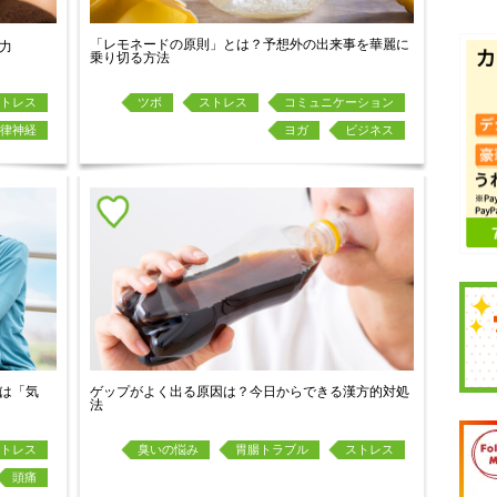
「レモネードの原則」とは？予想外の出来事を華麗に
力
乗り切る方法
トレス
ツボ
ストレス
コミュニケーション
律神経
ヨガ
ビジネス
は「気
ゲップがよく出る原因は？今日からできる漢方的対処
法
トレス
臭いの悩み
胃腸トラブル
ストレス
頭痛