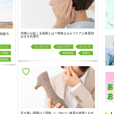
耳鳴りが起こる原因とは？簡単なセルフケアと体質別
回復力
おすすめ漢方
トレス
マッサージ
セルフケア
ストレス
ス瞑想
自律神経
耳鳴り
律神経
足が臭い原因は？湿熱（しつねつ）体質の改善とおす