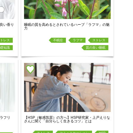
良い香り
睡眠の質を高めるとされているハーブ「ラフマ」の魅
力
トレス
不眠症
ラフマ
ストレス
礎知識
質の良い睡眠
ラフリ
【HSP（敏感気質）の方へ】HSP研究家・上戸えりな
さんに聞く「自分らしく生きるコツ」とは