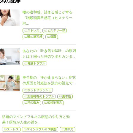
気の記事
喉の違和感、詰まる感じがする
『咽喉頭異常感症（ヒステリー
球...
ストレス
ヒステリー球
喉の違和感
気滞
あなたの「吐き気や嘔吐」の原因
とは？困った時のツボとカンタ...
胃腸トラブル
更年期の「汗が止まらない」症状
の原因と対処法を漢方の視点で...
ホットフラッシュ
女性特有のトラブル
更年期
汗の悩み
知柏地黄丸
話題のマインドフルネス瞑想のやり方と効
果！瞑想が人生の質を...
ストレス
マインドフルネス瞑想
集中力