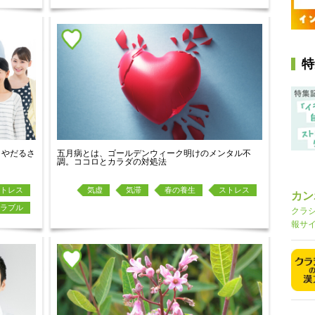
特
ラやだるさ
五月病とは、ゴールデンウィーク明けのメンタル不
調。ココロとカラダの対処法
トレス
気虚
気滞
春の養生
ストレス
カン
ラブル
クラ
報サ