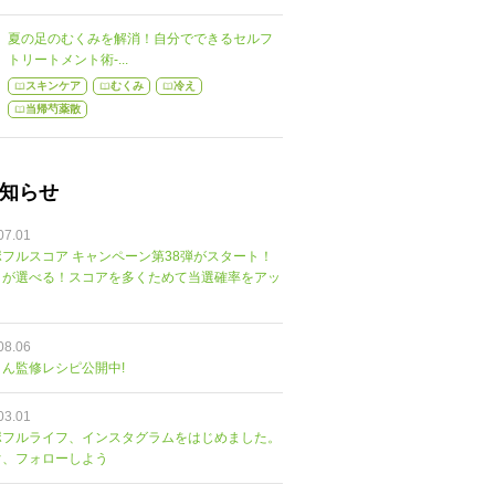
夏の足のむくみを解消！自分でできるセルフ
トリートメント術-...
スキンケア
むくみ
冷え
当帰芍薬散
知らせ
07.01
フルスコア キャンペーン第38弾がスタート！
トが選べる！スコアを多くためて当選確率をアッ
08.06
ん監修レシピ公開中!
03.01
ポフルライフ、インスタグラムをはじめました。
ぐ、フォローしよう