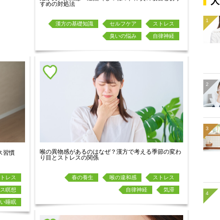
人
すめの対処法
漢方の基礎知識
セルフケア
ストレス
臭いの悩み
自律神経
喉の異物感があるのはなぜ？漢方で考える季節の変わ
ス習慣
り目とストレスの関係
トレス
春の養生
喉の違和感
ストレス
ス瞑想
自律神経
気滞
い睡眠