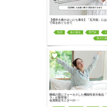
【櫻井大典のまいにち養生】「五月病」には
で気をめぐらせて
気滞
春の養生
専門家
ス
漢方の基
睡眠の質にフォーカスした機能性表示食品「
ラ」が新登場！
会員限定モニターの･･･