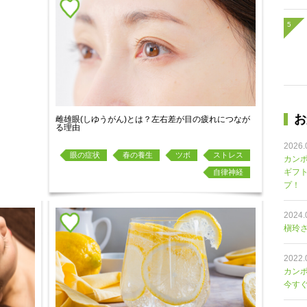
お
雌雄眼(しゆうがん)とは？左右差が目の疲れにつなが
る理由
2026.
眼の症状
春の養生
ツボ
ストレス
カンポ
ギフ
自律神経
プ！
2024.
槇玲さ
2022.
カン
今す