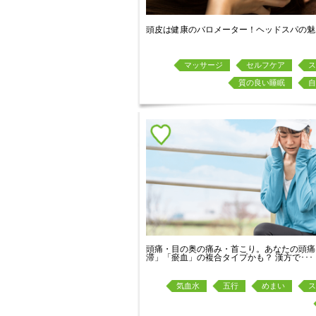
頭皮は健康のバロメーター！ヘッドスパの魅
マッサージ
セルフケア
ス
質の良い睡眠
自
頭痛・目の奥の痛み・首こり。あなたの頭痛
滞」「瘀血」の複合タイプかも？ 漢方で･･･
気血水
五行
めまい
ス