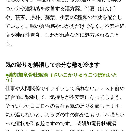
つかえや違和感を改善する漢方薬。半夏（はんげ）
や、茯苓、厚朴、蘇葉、生姜の5種類の生薬を配合し
ています。喉の異物感やつかえだけでなく、不安神経
症や神経性胃炎、しわがれ声などに処方されること
も。
気の滞りを解消して余分な熱を冷ます
■柴胡加竜骨牡蛎湯（さいこかりゅうこつぼれいと
う）
仕事や人間関係でイライラして眠れない。テスト前や
試合前に緊張して、気持ちが不安定になってしまう。
そういったココロへの負荷も気の巡りを滞らせます。
気が巡らないと、カラダの中の熱がこもり、不眠とい
った症状を引き起こすのです。 柴胡加竜骨牡蛎湯