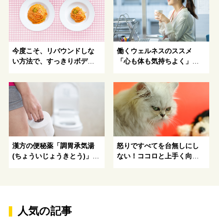
今度こそ、リバウンドしな
働くウェルネスのススメ
い方法で、すっきりボディ
「心も体も気持ちよく」を
を手にいれよう！
叶えたい！
漢方の便秘薬「調胃承気湯
怒りですべてを台無しにし
(ちょういじょうきとう)」を
ない！ココロと上手く向き
ピックアップ！便秘のタイ
合うアンガーマネジメント
プ別養生法とは
とは
人気の記事