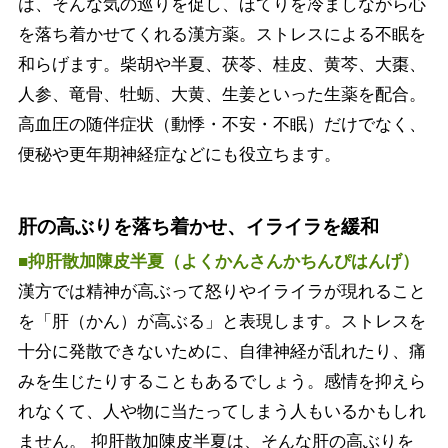
は、そんな気の巡りを促し、ほてりを冷ましながら心
を落ち着かせてくれる漢方薬。ストレスによる不眠を
和らげます。柴胡や半夏、茯苓、桂皮、黄芩、大棗、
人参、竜骨、牡蛎、大黄、生姜といった生薬を配合。
高血圧の随伴症状（動悸・不安・不眠）だけでなく、
便秘や更年期神経症などにも役立ちます。
肝の高ぶりを落ち着かせ、イライラを緩和
■抑肝散加陳皮半夏（よくかんさんかちんぴはんげ）
漢方では精神が高ぶって怒りやイライラが現れること
を「肝（かん）が高ぶる」と表現します。ストレスを
十分に発散できないために、自律神経が乱れたり、痛
みを生じたりすることもあるでしょう。感情を抑えら
れなくて、人や物に当たってしまう人もいるかもしれ
ません。 抑肝散加陳皮半夏は、そんな肝の高ぶりを