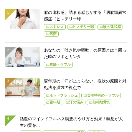
喉の違和感、詰まる感じがする『咽喉頭異常
感症（ヒステリー球...
ストレス
ヒステリー球
喉の違和感
気滞
あなたの「吐き気や嘔吐」の原因とは？困っ
た時のツボとカンタ...
胃腸トラブル
更年期の「汗が止まらない」症状の原因と対
処法を漢方の視点で...
ホットフラッシュ
女性特有のトラブル
更年期
汗の悩み
知柏地黄丸
話題のマインドフルネス瞑想のやり方と効果！瞑想が人
生の質を...