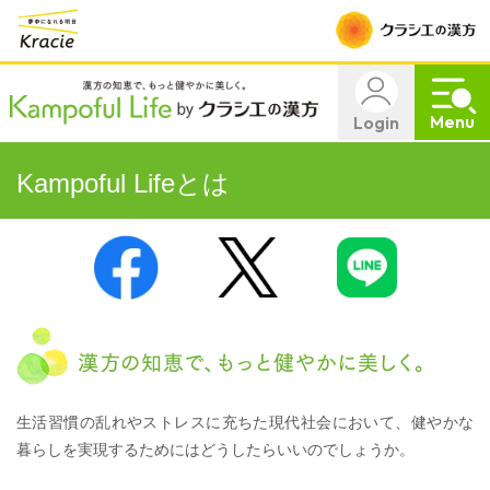
Menu
Login
Kampoful Lifeとは
ポス
LINE
シェ
トす
で送
アす
る
る
る
生活習慣の乱れやストレスに充ちた現代社会において、
健やかな
暮らしを実現するためにはどうしたらいいのでしょうか。