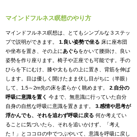
マインドフルネス瞑想のやり方
マインドフルネス瞑想は、とてもシンプルな３ステッ
プで説明ができます。
1.良い姿勢で坐る
床に座布団
や坐布を置き、その上に
あぐら
をかいて腰掛け、良い
姿勢を作り座ります。椅子や正座でも可能です。手の
ひらを下にむけ、膝や太ももの上に置き、背筋を伸ば
します。目は優しく開けたまま伏し目がちに（半眼）
して、1.5～2m先の床を柔らかく眺めます。
2.自分の
呼吸に意識を置く
今まで、無意識に行っていた自分
自身の自然な呼吸に意識を置きます。
3.感情や思考が
浮かんでも、それを追わず呼吸に戻る
何か考えてい
ることに気づいたら、それを追いかけず、「考え
た！」とココロの中でつぶやいて、意識を呼吸に戻し