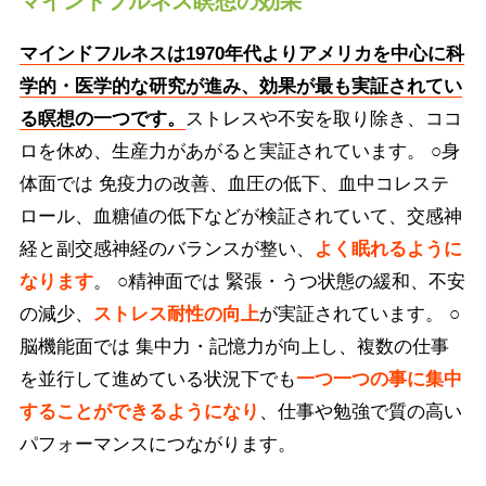
マインドフルネス瞑想の効果
マインドフルネスは1970年代よりアメリカを中心に科
学的・医学的な研究が進み、効果が最も実証されてい
る瞑想の一つです。
ストレスや不安を取り除き、ココ
ロを休め、生産力があがると実証されています。 ○身
体面では 免疫力の改善、血圧の低下、血中コレステ
ロール、血糖値の低下などが検証されていて、交感神
経と副交感神経のバランスが整い、
よく眠れるように
なります
。 ○精神面では 緊張・うつ状態の緩和、不安
の減少、
ストレス耐性の向上
が実証されています。 ○
脳機能面では 集中力・記憶力が向上し、複数の仕事
を並行して進めている状況下でも
一つ一つの事に集中
することができるようになり
、仕事や勉強で質の高い
パフォーマンスにつながります。