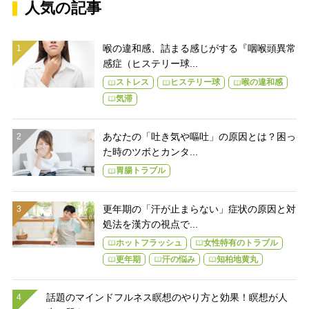
人気の記事
喉の違和感、詰まる感じがする『咽喉頭異常
感症（ヒステリー球...
ストレス
ヒステリー球
喉の違和感
気滞
あなたの「吐き気や嘔吐」の原因とは？困っ
た時のツボとカンタ...
胃腸トラブル
更年期の「汗が止まらない」症状の原因と対
処法を漢方の視点で...
ホットフラッシュ
女性特有のトラブル
更年期
汗の悩み
知柏地黄丸
話題のマインドフルネス瞑想のやり方と効果！瞑想が人