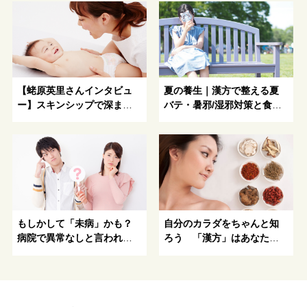
【蛯原英里さんインタビュ
夏の養生｜漢方で整える夏
ー】スキンシップで深まる
バテ・暑邪/湿邪対策と食
親子の絆
事・睡眠・冷房の使い方
もしかして「未病」かも？
自分のカラダをちゃんと知
病院で異常なしと言われた
ろう 「漢方」はあなたの
不調、漢方のプロに相談し
カラダを知るための「物差
てみませんか？
し」