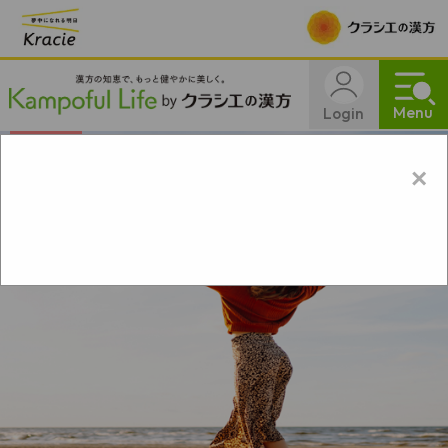
Menu
Login
×