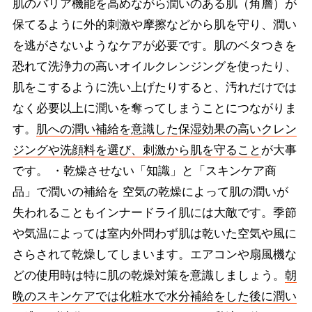
肌のバリア機能を高めながら潤いのある肌（角層）が
保てるように外的刺激や摩擦などから肌を守り、潤い
を逃がさないようなケアが必要です。肌のベタつきを
恐れて洗浄力の高いオイルクレンジングを使ったり、
肌をこするように洗い上げたりすると、汚れだけでは
なく必要以上に潤いを奪ってしまうことにつながりま
す。
肌への潤い補給を意識した保湿効果の高いクレン
ジングや洗顔料を選び、刺激から肌を守ること
が大事
です。 ・乾燥させない「知識」と「スキンケア商
品」で潤いの補給を 空気の乾燥によって肌の潤いが
失われることもインナードライ肌には大敵です。季節
や気温によっては室内外問わず肌は乾いた空気や風に
さらされて乾燥してしまいます。エアコンや扇風機な
どの使用時は特に肌の乾燥対策を意識しましょう。
朝
晩のスキンケアでは化粧水で水分補給をした後に潤い