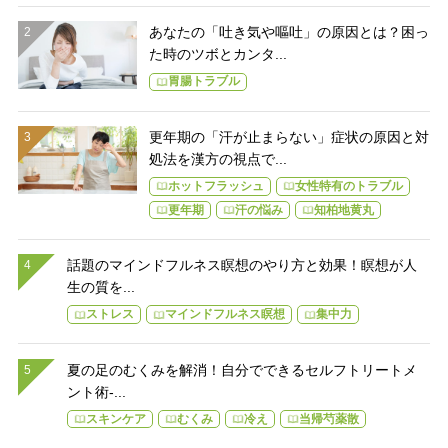
あなたの「吐き気や嘔吐」の原因とは？困っ
た時のツボとカンタ...
胃腸トラブル
更年期の「汗が止まらない」症状の原因と対
処法を漢方の視点で...
ホットフラッシュ
女性特有のトラブル
更年期
汗の悩み
知柏地黄丸
話題のマインドフルネス瞑想のやり方と効果！瞑想が人
生の質を...
ストレス
マインドフルネス瞑想
集中力
夏の足のむくみを解消！自分でできるセルフトリートメ
ント術-...
スキンケア
むくみ
冷え
当帰芍薬散