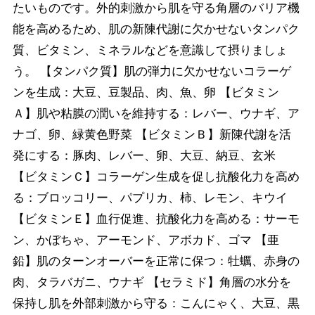
たいものです。外的刺激から肌を守る角層のバリア機
能を高めるため、肌の新陳代謝に欠かせないタンパク
質、ビタミン、ミネラルなどを意識して摂りましょ
う。 【タンパク質】肌の弾力に欠かせないコラーゲ
ンを生成：大豆、豆製品、肉、魚、卵 【ビタミン
Ａ】肌や粘膜の潤いを維持する：レバー、ウナギ、ア
ナゴ、卵、緑黄色野菜 【ビタミンＢ】新陳代謝を活
発にする：豚肉、レバー、卵、大豆、納豆、玄米
【ビタミンＣ】コラーゲン生成を促し抗酸化力を高め
る：ブロッコリー、パプリカ、柿、レモン、キウイ
【ビタミンＥ】血行促進、抗酸化力を高める：サーモ
ン、かぼちゃ、アーモンド、アボカド、ゴマ 【亜
鉛】肌のターンオーバーを正常に保つ：牡蠣、赤身の
肉、タラバガニ、ウナギ 【セラミド】角層の水分を
保持し肌を外部刺激から守る：こんにゃく、大豆、黒