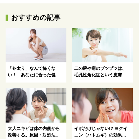
おすすめの記事
「冬太り」なんて怖くな
二の腕や肩のブツブツは、
い！ あなたに合った健康
毛孔性角化症という皮膚疾
的にキレイになる方法がわ
患かも!?
かる！
大人ニキビは体の内側から
イボだけじゃない!? ヨクイ
改善する。原因・対処法・
ニン（ハトムギ）の効果的