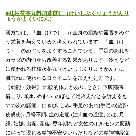
■桂枝茯苓丸料加薏苡仁（けいしぶくりょうがんり
ょうかよくいにん）
漢方では、「血（けつ）」が全身の組織や器官をめぐ
り栄養を与えていると考えられています。「血（け
つ）」のめぐりをよくすることでシミ、手足のあれを
カラダの内側から改善する効果があります。冷えなど
に使われる桂枝茯苓丸（けいしぶくりょうがん）に、
肌荒れに使われるヨクイニンを加えた処方です。
【効能・効果】 比較的体力があり､ときに下腹部痛､
肩こり､頭重､めまい､のぼせて足冷えなどを訴えるも
のの次の諸症：にきび､しみ､手足のあれ(手足の湿疹･
皮膚炎)､月経不順､血の道症 (注)｢血の道症｣とは､月
経､妊娠､出産､産後､更年期など女性のホルモンの変動
に伴って現れる精神不安やいらだちなどの精神神経症