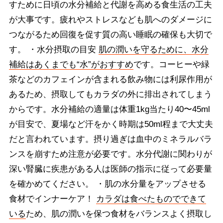
すために日頃の水分補給と代謝を高める食生活の工夫
が大事です。疲れやストレスなども肌へのダメージに
つながるため回復を促す質の高い睡眠の確保も大切で
す。 ・水分摂取の目安
肌の潤いを守るために、水分
補給はあくまでも“水”がおすすめ
です。コーヒーや緑
茶などのカフェインが含まれる飲み物には利尿作用が
あるため、摂取してもカラダの外に排出されてしまう
からです。水分補給の適量は体重1kg当たり40〜45ml
が目安で、夏場など汗をかく時期は50ml程まで大丈夫
だと言われています。摂り過ぎは血中のミネラルバラ
ンスを崩すため注意が必要です。水分代謝に関わりが
深い腎臓に疾患がある人は医師の指示に従って必要量
を確かめてください。 ・肌の水分量をアップさせる
食材でインナーケア！
カラダは食べたものでできて
いる
ため、肌の潤いを保つ食材をバランスよく摂取し