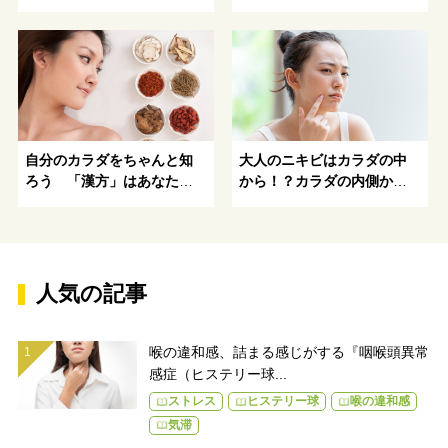
漢方まで徹底解説
な活用法とお肌診断｜イボ
の原因や予防法、取る方法
や潰す危険性も解説
自分のカラダをちゃんと知
大人のニキビはカラダの中
ろう 「漢方」はあなたの
から！？カラダの内側から
カラダを知るための「物差
のニキビ改善を考えてみま
し」
しょう。
人気の記事
喉の違和感、詰まる感じがする『咽喉頭異常
感症（ヒステリー球...
ストレス
ヒステリー球
喉の違和感
気滞