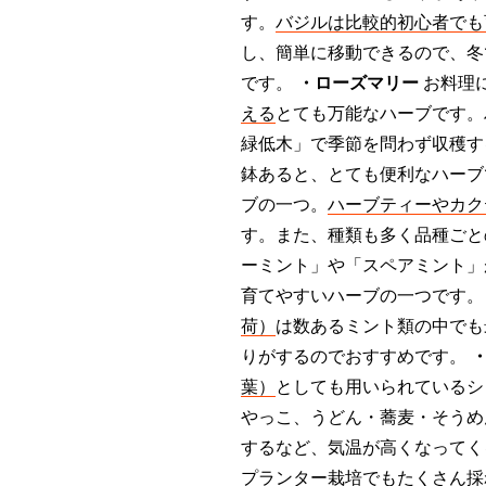
す。
バジルは比較的初心者でも
し、簡単に移動できるので、冬
です。
・ローズマリー
お料理
える
とても万能なハーブです。
緑低木」で季節を問わず収穫す
鉢あると、とても便利なハー
ブの一つ。
ハーブティーやカク
す。また、種類も多く品種ごと
ーミント」や「スペアミント」
育てやすいハーブの一つです
荷）
は数あるミント類の中でも
りがするのでおすすめです。
葉）
としても用いられているシ
やっこ、うどん・蕎麦・そうめ
するなど、気温が高くなってく
プランター栽培でもたくさん採