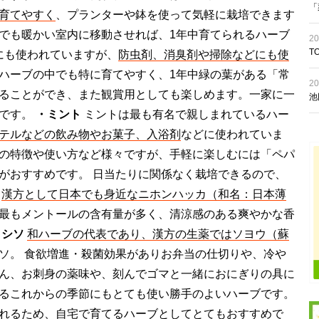
「
育てやすく
、プランターや鉢を使って気軽に栽培できます
でも暖かい室内に移動させれば、1年中育てられるハーブ
20
T
にも使われていますが、
防虫剤、消臭剤や掃除などにも使
ハーブの中でも特に育てやすく、1年中緑の葉がある「常
20
ることができ、また観賞用としても楽しめます。一家に一
池
ブです。
・ミント
ミントは最も有名で親しまれているハー
テルなどの飲み物やお菓子、入浴剤
などに使われていま
の特徴や使い方など様々ですが、手軽に楽しむには「ペパ
がおすすめです。 日当たりに関係なく栽培できるので、
。
漢方として日本でも身近なニホンハッカ（和名：日本薄
最もメントールの含有量が多く、清涼感のある爽やかな香
・シソ
和ハーブの代表であり、漢方の生薬ではソヨウ（蘇
ソ。 食欲増進・殺菌効果がありお弁当の仕切りや、冷や
ん、お刺身の薬味や、刻んでゴマと一緒におにぎりの具に
るこれからの季節にもとても使い勝手のよいハーブです。
れるため、自宅で育てるハーブとしてとてもおすすめで