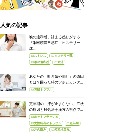
人気の記事
喉の違和感、詰まる感じがする
『咽喉頭異常感症（ヒステリー
球...
ストレス
ヒステリー球
喉の違和感
気滞
あなたの「吐き気や嘔吐」の原因
とは？困った時のツボとカンタ...
胃腸トラブル
更年期の「汗が止まらない」症状
の原因と対処法を漢方の視点で...
ホットフラッシュ
女性特有のトラブル
更年期
汗の悩み
知柏地黄丸