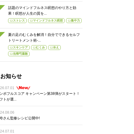
話題のマインドフルネス瞑想のやり方と効
果！瞑想が人生の質を...
ストレス
マインドフルネス瞑想
集中力
夏の足のむくみを解消！自分でできるセルフ
トリートメント術-...
スキンケア
むくみ
冷え
当帰芍薬散
お知らせ
26.07.01
ンポフルスコア キャンペーン第38弾がスタート！
フトが選...
24.08.06
玲さん監修レシピ公開中!
24.07.01