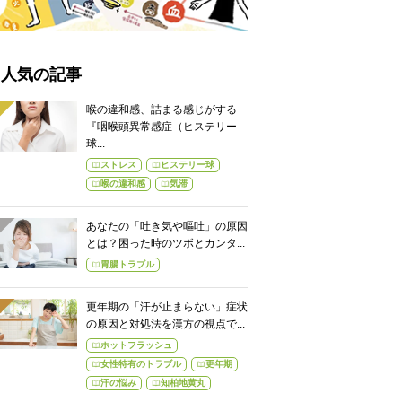
人気の記事
喉の違和感、詰まる感じがする
『咽喉頭異常感症（ヒステリー
球...
ストレス
ヒステリー球
喉の違和感
気滞
あなたの「吐き気や嘔吐」の原因
とは？困った時のツボとカンタ...
胃腸トラブル
更年期の「汗が止まらない」症状
の原因と対処法を漢方の視点で...
ホットフラッシュ
女性特有のトラブル
更年期
汗の悩み
知柏地黄丸