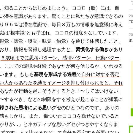
「
、知ることからはじめましょう。 ココロ（脳）には、自
い潜在意識があります。驚くことに私たちが意識できるの
20
T
り９５％は潜在意識で、毎日８万もの情報を無意識に考え
識は“根本識”とも呼ばれ、ココロの根底をなしています。
20
池
視覚・聴覚・嗅覚・味覚・触覚）を通じて体感したこと、
おり、情報を習得し処理する力と、
習慣化する働き
があり
、
６歳頃までに思考パターン、感情パターン、行動パター
、ここでの環境や経験であなたが何を信じるか、いわゆる
います。 もしも
基礎を形成する過程
で
自分に対する否定
い人からあなたを縛るイメージを押し付けられると、それ
あなたが行動を起こそうとするとき「〜してはいけない」
〜するべき」などの制限をする考えが起こることが頻繁に
録された思考による思いグセ
のひとつなのです。 ありの
感もしかり。 また、傷ついたココロを癒せないでいると
かりが…」とネガティブな思いグセがつきやすくなりま
はずです。
人と比べるなどして自分を否定する必要はない