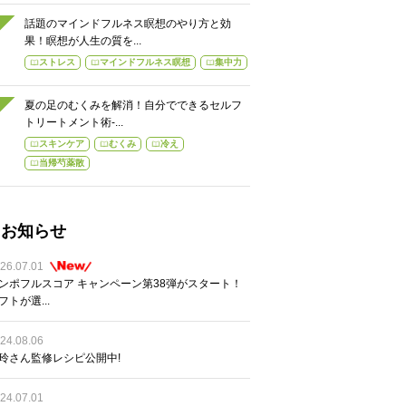
話題のマインドフルネス瞑想のやり方と効
果！瞑想が人生の質を...
ストレス
マインドフルネス瞑想
集中力
夏の足のむくみを解消！自分でできるセルフ
トリートメント術-...
スキンケア
むくみ
冷え
当帰芍薬散
お知らせ
26.07.01
ンポフルスコア キャンペーン第38弾がスタート！
フトが選...
24.08.06
玲さん監修レシピ公開中!
24.07.01