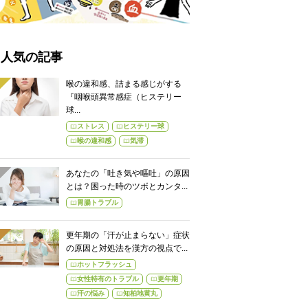
人気の記事
喉の違和感、詰まる感じがする
『咽喉頭異常感症（ヒステリー
球...
ストレス
ヒステリー球
喉の違和感
気滞
あなたの「吐き気や嘔吐」の原因
とは？困った時のツボとカンタ...
胃腸トラブル
更年期の「汗が止まらない」症状
の原因と対処法を漢方の視点で...
ホットフラッシュ
女性特有のトラブル
更年期
汗の悩み
知柏地黄丸