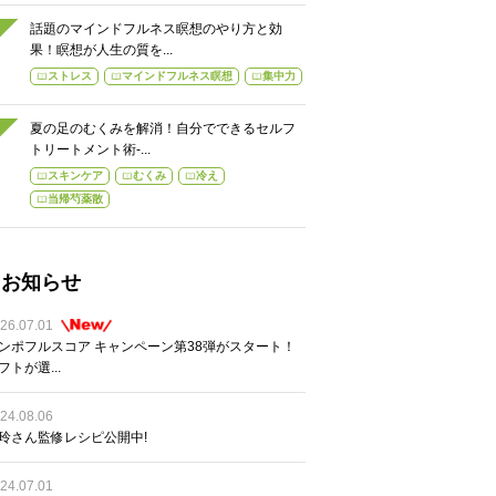
話題のマインドフルネス瞑想のやり方と効
果！瞑想が人生の質を...
ストレス
マインドフルネス瞑想
集中力
夏の足のむくみを解消！自分でできるセルフ
トリートメント術-...
スキンケア
むくみ
冷え
当帰芍薬散
お知らせ
26.07.01
ンポフルスコア キャンペーン第38弾がスタート！
フトが選...
24.08.06
玲さん監修レシピ公開中!
24.07.01