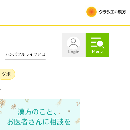
Menu
Login
カンポフルライフとは
ツボ
説