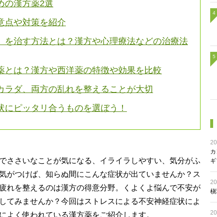
めの漢方薬2選
意点や対策を紹介
）を治す方法とは？漢方や心理療法などの治療法
薬とは？漢方や西洋薬の特徴や効果を比較
カラダ、両方の乱れを整えることが大切
状にピッタリ合うものを選ぼう！
20
カ
でささいなことが気になる、イライラしやすい、気分がふ
ギ
気がつけば、知らぬ間にこんな症状が出ていませんか？ス
20
疲れを整えるのは漢方の得意分野。くよくよ悩んで不安が
槇
してみませんか？今回はストレスによる不安神経症状によ
20
によく使われている漢方薬をご紹介します。