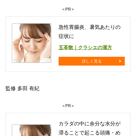
＜PR＞
急性胃腸炎、暑気あたりの
症状に
五苓散｜クラシエの漢方
詳しく見る
監修 多田 有紀
＜PR＞
カラダの中に余分な水分が
滞ることで起こる頭痛・め