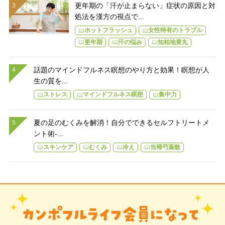
更年期の「汗が止まらない」症状の原因と対
処法を漢方の視点で...
ホットフラッシュ
女性特有のトラブル
更年期
汗の悩み
知柏地黄丸
話題のマインドフルネス瞑想のやり方と効果！瞑想が人
生の質を...
ストレス
マインドフルネス瞑想
集中力
夏の足のむくみを解消！自分でできるセルフトリートメ
ント術-...
スキンケア
むくみ
冷え
当帰芍薬散