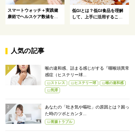
スマートウォッチ＋実践健
低GIとは？低GI食品を理解
康術でヘルスケア数値を改
して、上手に活用すること
善！
がおすすめ！
人気の記事
喉の違和感、詰まる感じがする『咽喉頭異常
感症（ヒステリー球...
ストレス
ヒステリー球
喉の違和感
気滞
あなたの「吐き気や嘔吐」の原因とは？困っ
た時のツボとカンタ...
胃腸トラブル