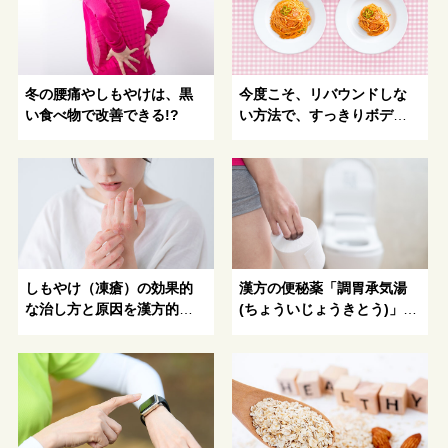
冬の腰痛やしもやけは、黒
今度こそ、リバウンドしな
い食べ物で改善できる!?
い方法で、すっきりボディ
を手にいれよう！
しもやけ（凍瘡）の効果的
漢方の便秘薬「調胃承気湯
な治し方と原因を漢方的に
(ちょういじょうきとう)」を
解説
ピックアップ！便秘のタイ
プ別養生法とは