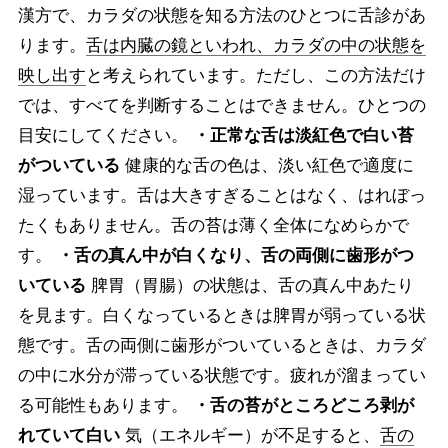
漢方で、カラダの状態を知る方法のひとつに舌診があ
ります。
舌は内臓の鏡といわれ、カラダの中の状態を
映し出す
と考えられています。ただし、この方法だけ
では、すべてを判断することはできません。ひとつの
目安にしてください。
・正常な舌は淡紅色で白い苔
がついている
健康的な舌の色は、淡い紅色で適度に
湿っています。舌は大きすぎることはなく、はれぼっ
たくもありません。舌の苔は薄く全体になめらかで
す。
・舌の真ん中が白くなり、舌の両側に歯形がつ
いている
脾胃（胃腸）の状態は、舌の真ん中あたり
を見ます。白くなっているときは脾胃が弱っている状
態です。舌の両側に歯形がついているときは、カラダ
の中に水分が滞っている状態です。疲れが溜まってい
る可能性もあります。
・舌の苔がところどころ剥が
れていて白い
気（エネルギー）が不足すると、
舌の