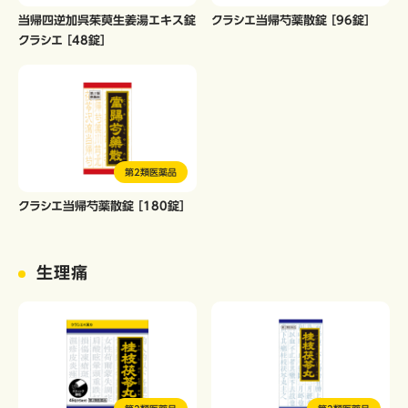
当帰四逆加呉茱萸生姜湯エキス錠
クラシエ当帰芍薬散錠 ［96錠］
クラシエ ［48錠］
第2類医薬品
クラシエ当帰芍薬散錠 ［180錠］
生理痛