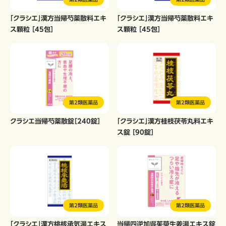
「クラシエ」漢方当帰芍薬散料エキ
「クラシエ」漢方当帰芍薬散料エキ
ス顆粒 ［45包］
ス顆粒 ［45包］
第2類医薬品
第2類医薬品
クラシエ当帰芍薬散錠［240錠］
「クラシエ」漢方桂枝茯苓丸料エキ
ス錠 ［90錠］
第2類医薬品
第2類医薬品
「クラシエ」漢方桃核承気湯エキス
当帰四逆加呉茱萸生姜湯エキス錠