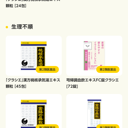
顆粒 ［24包］
生理不順
第2類医薬品
第2類医薬品
「クラシエ」漢方桃核承気湯エキス
芎帰調血飲エキスFC錠クラシエ
顆粒 ［45包］
[72錠]
第2類医薬品
第2類医薬品