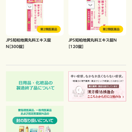
第2類医薬品
第2類医薬品
JPS知柏地黄丸料エキス錠
ＪＰＳ知柏地黄丸料エキス錠Ｎ
N［300錠］
［120錠］