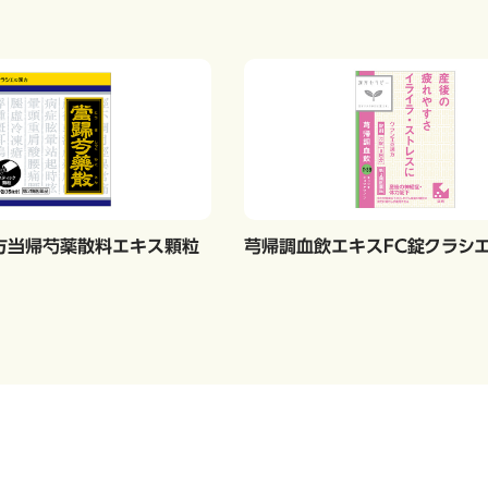
漢方当帰芍薬散料エキス顆粒
芎帰調血飲エキスFC錠クラシエ[