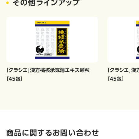
その他ラインアップ
「クラシエ」漢方桃核承気湯エキス顆粒
「クラシエ」
［45包］
［45包］
商品に関するお問い合わせ