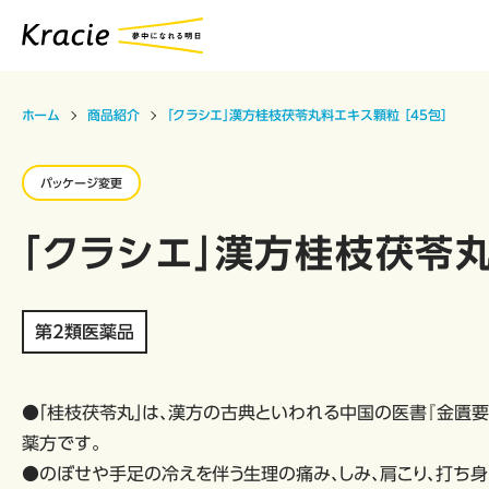
ホーム
商品紹介
「クラシエ」漢方桂枝茯苓丸料エキス顆粒 ［45包］
パッケージ変更
「クラシエ」漢方桂枝茯苓丸
第2類医薬品
●「桂枝茯苓丸」は、漢方の古典といわれる中国の医書『金匱要
薬方です。
●のぼせや手足の冷えを伴う生理の痛み、しみ、肩こり、打ち身