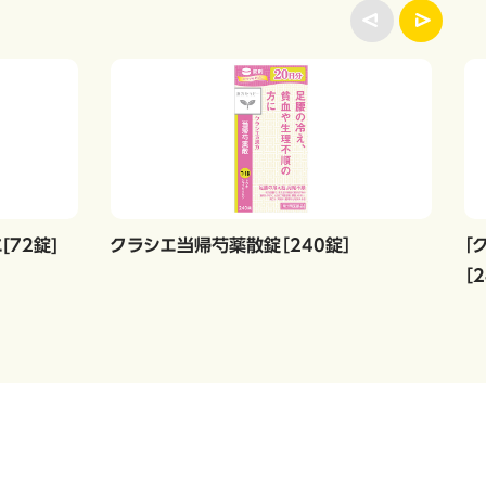
72錠]
クラシエ当帰芍薬散錠［240錠］
「
［