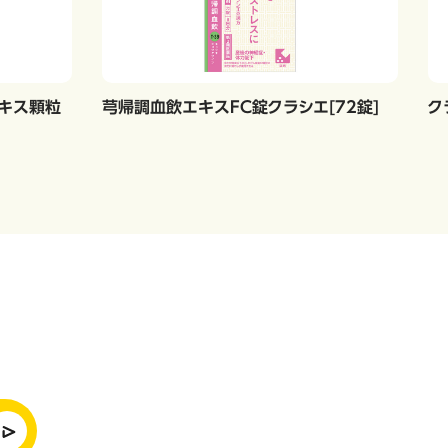
エキス顆粒
芎帰調血飲エキスFC錠クラシエ[72錠]
ク