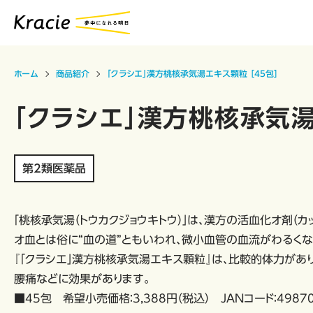
ホーム
商品紹介
「クラシエ」漢方桃核承気湯エキス顆粒 ［45包］
「クラシエ」漢方桃核承気湯
第2類医薬品
「桃核承気湯（トウカクジョウキトウ）」は、漢方の活血化オ剤（
オ血とは俗に“血の道”ともいわれ、微小血管の血流がわるくな
『「クラシエ」漢方桃核承気湯エキス顆粒』は、比較的体力があ
腰痛などに効果があります。
■45包 希望小売価格：3,388円（税込） JANコード：49870