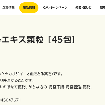
企業情報
商品情報
CM・キャンペーン
知る・楽しむ
環
エキス顆粒 ［45包］
カッケツカオザイ／オ血をとる薬方）です。
り停滞することです。
り、のぼせて便秘しがちな方の、月経不順、月経困難、便秘、
45047671