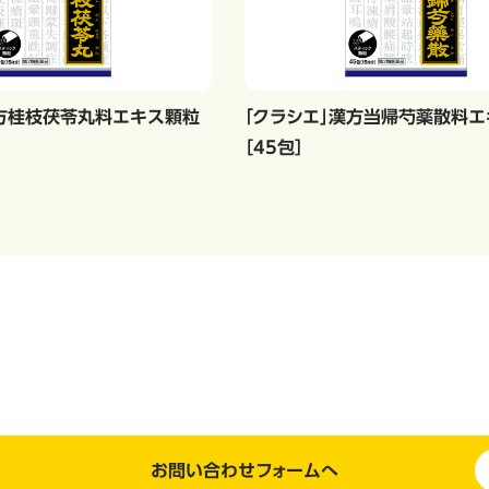
漢方桂枝茯苓丸料エキス顆粒
「クラシエ」漢方当帰芍薬散料
［45包］
お問い合わせフォームへ