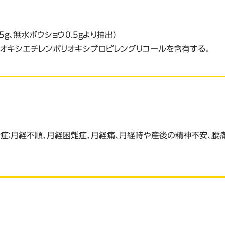
75g、無水ボウショウ0.5gより抽出）
リオキシエチレンポリオキシプロピレングリコールを含有する。
：月経不順、月経困難症、月経痛、月経時や産後の精神不安、腰痛、便