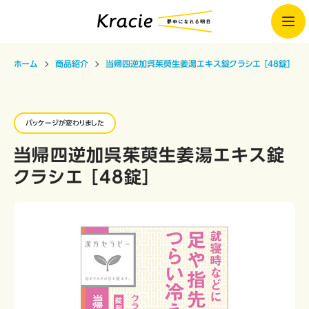
ホーム
商品紹介
当帰四逆加呉茱萸生姜湯エキス錠クラシエ ［48錠］
パッケージが変わりました
当帰四逆加呉茱萸生姜湯エキス錠
クラシエ ［48錠］