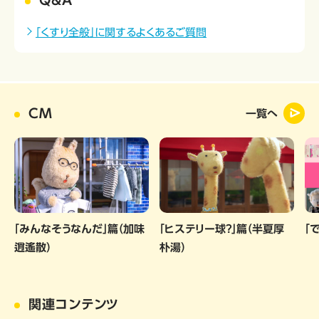
「くすり全般」に関するよくあるご質問
CM
一覧へ
「みんなそうなんだ」篇（加味
「ヒステリー球？」篇（半夏厚
「
逍遙散）
朴湯）
関連コンテンツ