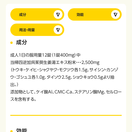
成分
効能
用法・用量
成分
成人1日の服用量12錠（1錠400mg）中
当帰四逆加呉茱萸生姜湯エキス粉末・・・2,500mg
（トウキ・ケイヒ・シャクヤク・モクツウ各1.5g、サイシン・カンゾ
ウ・ゴシュユ各1.0g、タイソウ2.5g、ショウキョウ0.5gより抽
出。）
添加物として、ケイ酸Al、CMC-Ca、ステアリン酸Mg、セルロー
スを含有する。
効能