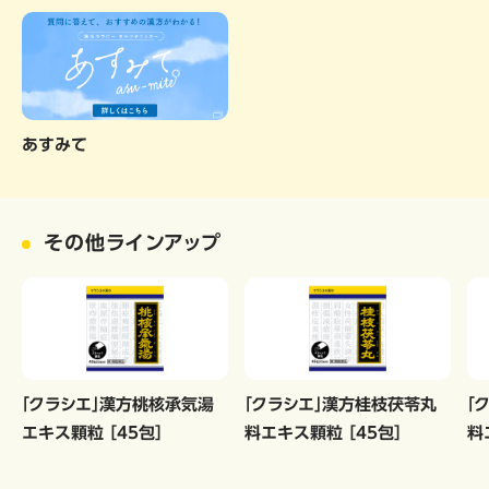
あすみて
その他ラインアップ
「クラシエ」漢方桃核承気湯
「クラシエ」漢方桂枝茯苓丸
「
エキス顆粒 ［45包］
料エキス顆粒 ［45包］
料