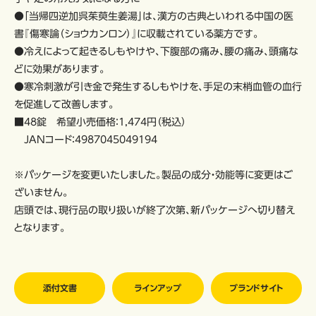
●「当帰四逆加呉茱萸生姜湯」は、漢方の古典といわれる中国の医
書『傷寒論（ショウカンロン）』に収載されている薬方です。
●冷えによって起きるしもやけや、下腹部の痛み、腰の痛み、頭痛な
どに効果があります。
●寒冷刺激が引き金で発生するしもやけを、手足の末梢血管の血行
を促進して改善します。
■48錠 希望小売価格：1,474円（税込）
JANコード：4987045049194
※パッケージを変更いたしました。製品の成分・効能等に変更はご
ざいません。
店頭では、現行品の取り扱いが終了次第、新パッケージへ切り替え
となります。
添付文書
ラインアップ
ブランドサイト