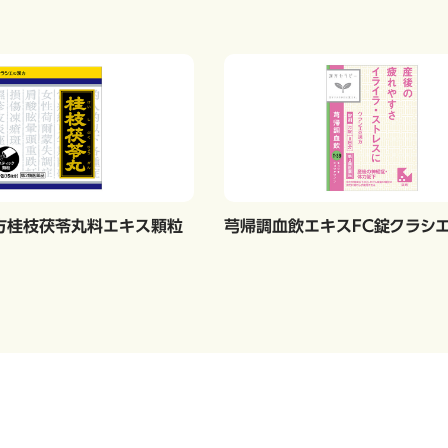
漢方桂枝茯苓丸料エキス顆粒
芎帰調血飲エキスFC錠クラシエ[