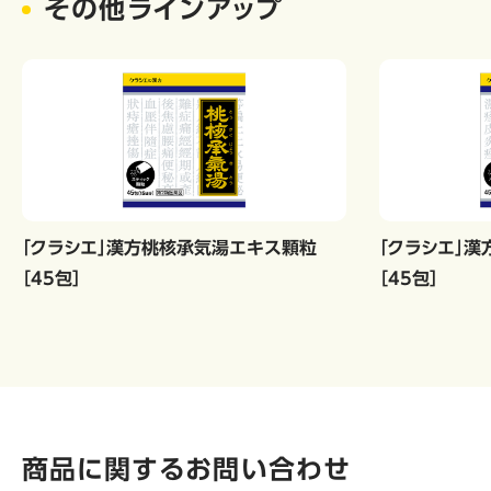
その他ラインアップ
「クラシエ」漢方桃核承気湯エキス顆粒
「クラシエ」
［45包］
［45包］
商品に関するお問い合わせ