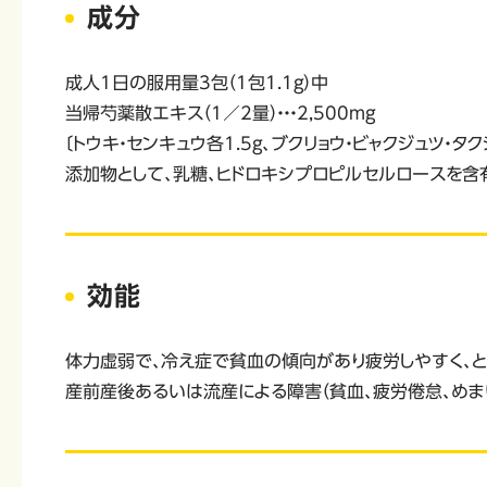
成分
成人1日の服用量3包（1包1.1g）中
当帰芍薬散エキス（1／2量）・・・2,500mg
〔トウキ・センキュウ各1.5g、ブクリョウ・ビャクジュツ・タクシ
添加物として、乳糖、ヒドロキシプロピルセルロースを含
効能
体力虚弱で、冷え症で貧血の傾向があり疲労しやすく、と
産前産後あるいは流産による障害（貧血、疲労倦怠、めまい