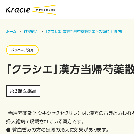
ホーム
商品紹介
「クラシエ」漢方当帰芍薬散料エキス顆粒 ［45包］
パッケージ変更
「クラシエ」漢方当帰芍薬散
第2類医薬品
「当帰芍薬散（トウキシャクヤクサン）」は、漢方の古典といわれ
婦人雑病に収載されている薬方です。
● 貧血ぎみの方の足腰の冷えに効果があります。