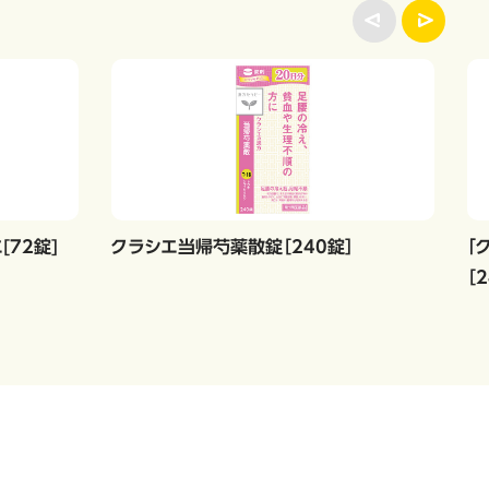
72錠]
クラシエ当帰芍薬散錠［240錠］
「
［