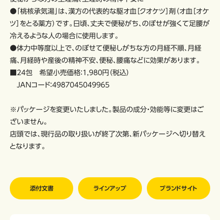
●「桃核承気湯」は、漢方の代表的な駆オ血［クオケツ］剤（オ血［オケ
ツ］をとる薬方）です。日頃、丈夫で便秘がち、のぼせが強くて足腰が
冷えるような人の場合に使用します。
●体力中等度以上で、のぼせて便秘しがちな方の月経不順、月経
痛、月経時や産後の精神不安、便秘、腰痛などに効果があります。
■24包 希望小売価格：1,980円（税込）
JANコード：4987045049965
※パッケージを変更いたしました。製品の成分・効能等に変更はご
ざいません。
店頭では、現行品の取り扱いが終了次第、新パッケージへ切り替え
となります。
添付文書
ラインアップ
ブランドサイト