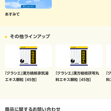
あすみて
その他ラインアップ
「クラシエ」漢方桃核承気湯
「クラシエ」漢方桂枝茯苓丸
「
エキス顆粒 ［45包］
料エキス顆粒 ［45包］
料
商品に関するお問い合わせ