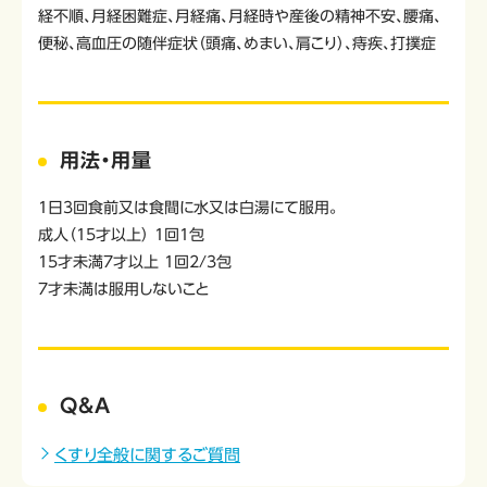
経不順、月経困難症、月経痛、月経時や産後の精神不安、腰痛、
便秘、高血圧の随伴症状（頭痛、めまい、肩こり）、痔疾、打撲症
用法・用量
1日3回食前又は食間に水又は白湯にて服用。
成人（15才以上） 1回1包
15才未満7才以上 1回2/3包
7才未満は服用しないこと
Q&A
くすり全般に関するご質問