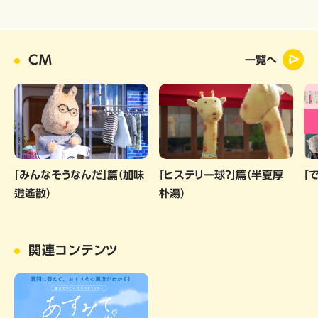
CM
一覧へ
「みんなそうなんだ」篇（加味
「ヒステリー球？」篇（半夏厚
「
逍遙散）
朴湯）
関連コンテンツ