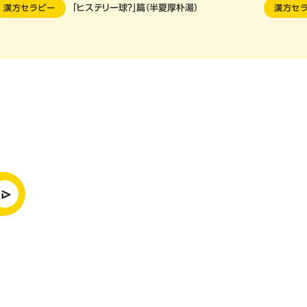
漢方セラピー
「ヒステリー球？」篇（半夏厚朴湯）
漢方セ