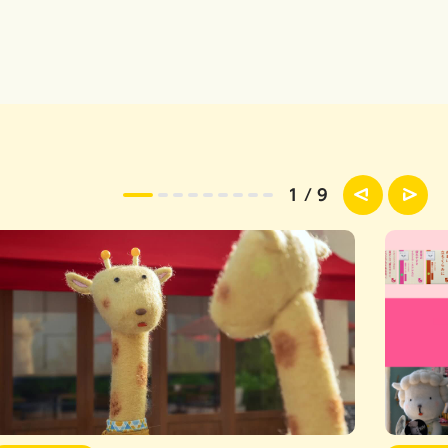
1
/
9