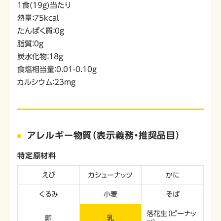
1食(19g)当たり
熱量：75kcal
たんぱく質：0g
脂質：0g
炭水化物：18g
食塩相当量：0.01-0.10g
カルシウム：23mg
アレルギー物質（表示義務・推奨品目）
特定原材料
えび
カシューナッツ
かに
くるみ
小麦
そば
落花生（ピーナッ
卵
乳