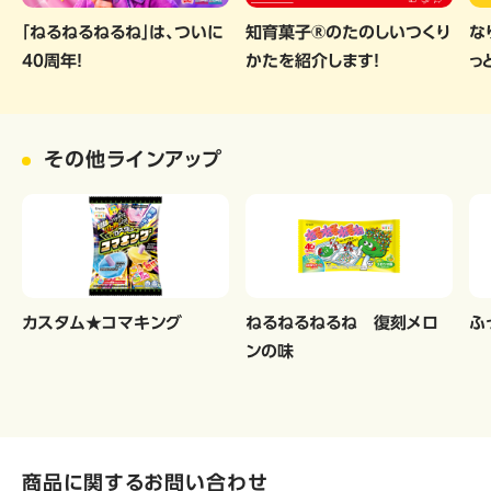
「ねるねるねるね」は、ついに
知育菓子®のたのしいつくり
な
40周年！
かたを紹介します！
っ
その他ラインアップ
カスタム★コマキング
ねるねるねるね 復刻メロ
ふ
ンの味
商品に関するお問い合わせ