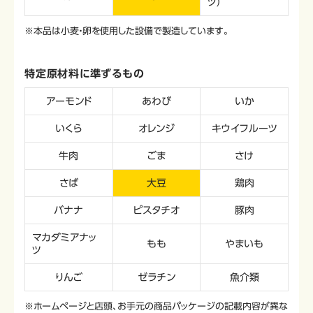
ツ）
※本品は小麦・卵を使用した設備で製造しています。
特定原材料に準ずるもの
アーモンド
あわび
いか
いくら
オレンジ
キウイフルーツ
牛肉
ごま
さけ
さば
大豆
鶏肉
バナナ
ピスタチオ
豚肉
マカダミアナッ
もも
やまいも
ツ
りんご
ゼラチン
魚介類
※ホームページと店頭、お手元の商品パッケージの記載内容が異な