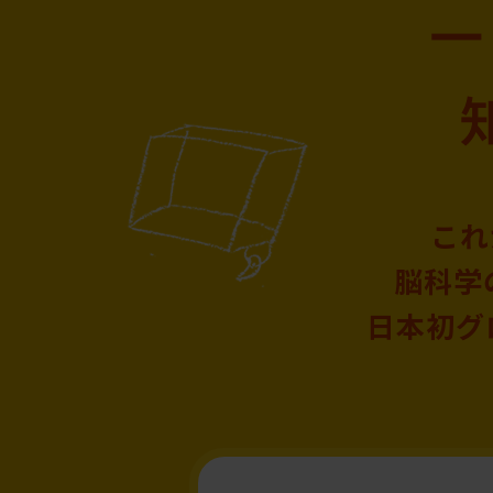
これ
脳科学
日本初グ