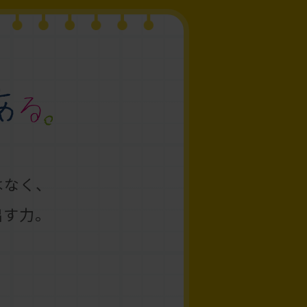
はなく、
出す力。