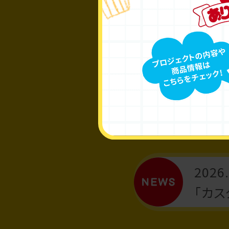
2026.
「つく
2026.
「カ