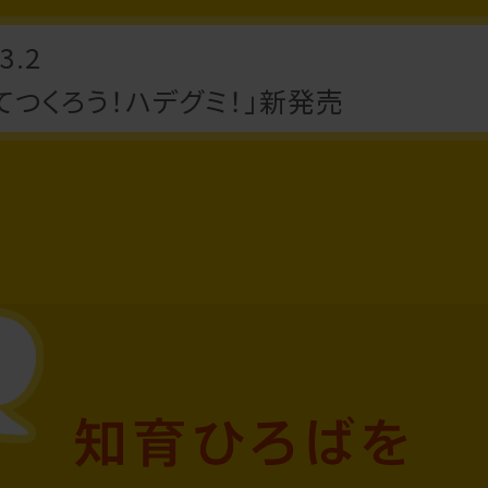
3.2
てつくろう！ハデグミ！」新発売