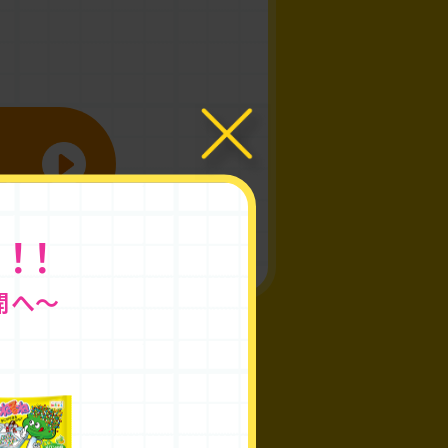
！
！
！
開へ〜