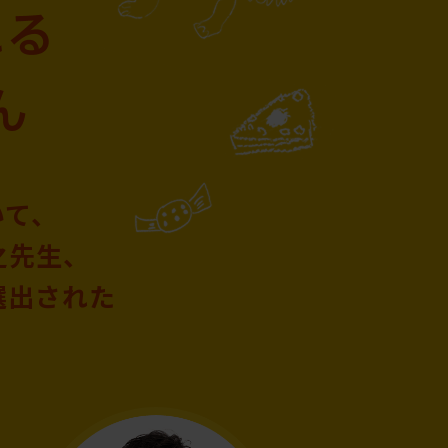
いて、
之先生、
に選出された