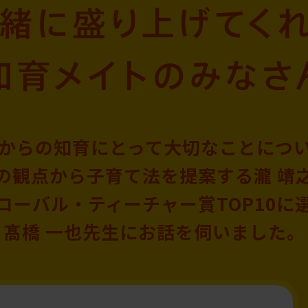
からの知育にとって
大切なことにつ
の観点から子育て法を提案する
瀧 靖
ローバル・ティーチャー賞
TOP10
髙橋 一也先生に
お話を伺いました。