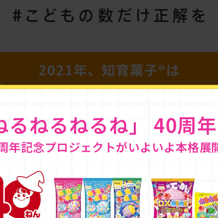
2021年、知育菓子®は
「自信を育む」
お菓子に進化します
ねるねるねるね」
40周年
0周年記念プロジェクトが
いよいよ本格展