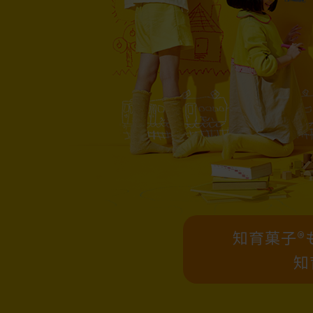
知育菓子®
知