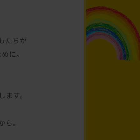
もたちが
ために。
します。
から。