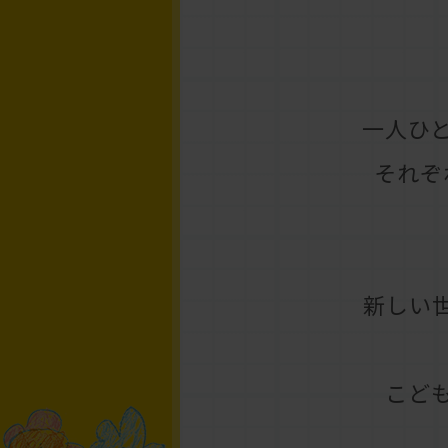
一人ひ
それぞ
新しい
こど