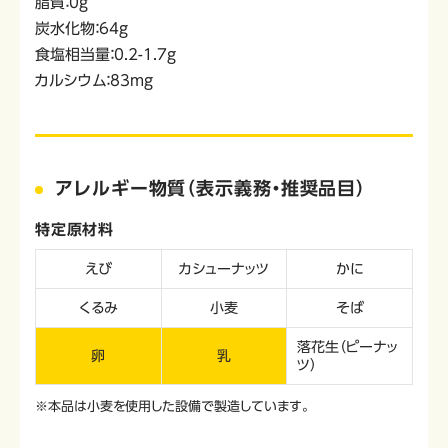
脂質：0g
炭水化物：64g
食塩相当量：0.2-1.7g
カルシウム：83mg
アレルギー物質（表示義務・推奨品目）
特定原材料
えび
カシューナッツ
かに
くるみ
小麦
そば
落花生（ピーナッ
卵
乳
ツ）
※本品は小麦を使用した設備で製造しています。