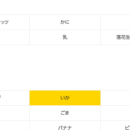
ナッツ
かに
乳
落花生
び
いか
ごま
バナナ
ピ