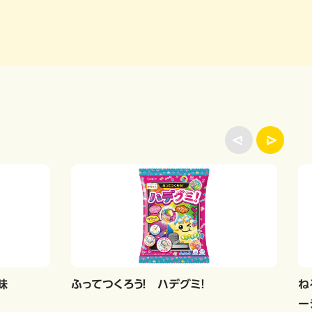
味
ふってつくろう！ ハデグミ！
ね
ー