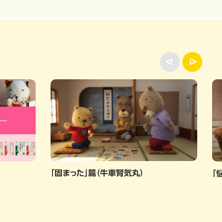
「固まった」篇（牛車腎気丸）
「