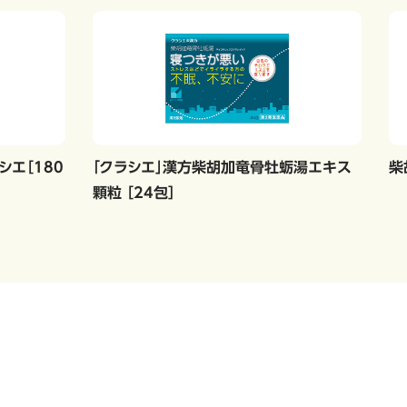
エ［180
「クラシエ」漢方柴胡加竜骨牡蛎湯エキス
柴
顆粒 ［24包］