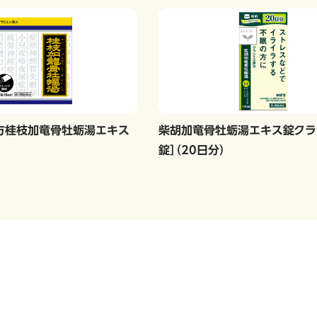
漢方桂枝加竜骨牡蛎湯エキス
柴胡加竜骨牡蛎湯エキス錠クラシ
錠］（20日分）