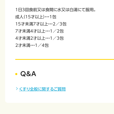
1日3回食前又は食間に水又は白湯にて服用。
成人（15才以上）・・・1包
15才未満7才以上・・・2／3包
7才未満4才以上・・・1／2包
4才未満2才以上・・・1／3包
2才未満・・・1／4包
Q&A
くすり全般に関するご質問