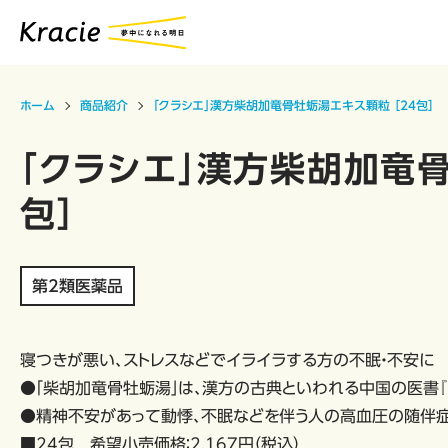
ホーム
商品紹介
「クラシエ」漢方柴胡加竜骨牡蛎湯エキス顆粒 ［24包］
「クラシエ」漢方柴胡加竜骨
包］
第2類医薬品
寝つきが悪い、ストレスなどでイライラする方の不眠・不安に
●「柴胡加竜骨牡蛎湯」は、漢方の古典といわれる中国の医書『
●精神不安があって動悸、不眠などを伴う人の高血圧の随伴症状
■24包 希望小売価格：2,167円（税込）