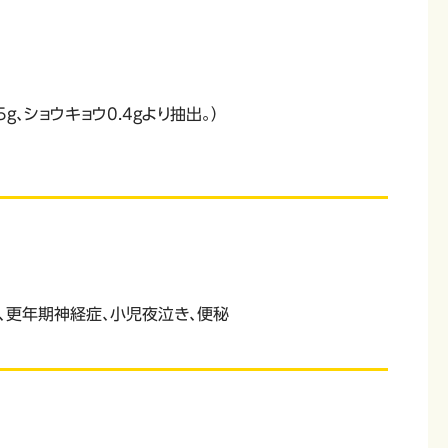
5g、ショウキョウ0.4gより抽出。）
、更年期神経症、小児夜泣き、便秘