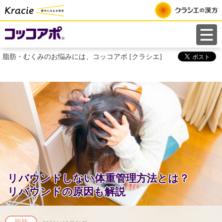
ペ
ー
ジ
は
脂肪・むくみのお悩みには、コッコアポ [クラシエ]
こ
こ
ま
で
で
す
リバウンドしない体重管理方法とは？
リバウンドの原因も解説