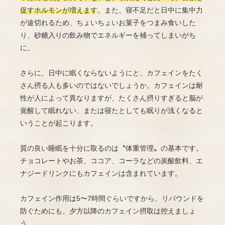
促すホルモンが増えます
。また、寝不足だと日中に集中力
が途切れるため、ちょいちょいお菓子をつまみ食いした
り、砂糖入りの飲み物でエネルギーを補ってしまいがち
に。
さらに、日中に眠くならないようにと、カフェインをたく
さん摂る人も多いのではないでしょうか。カフェインは耐
性が人によって異なりますが、たくさん摂りすぎると脳が
覚醒して眠れない、または寝たとしても眠りが浅くなると
いうことが起こります。
質の良い睡眠を十分に取るのは〝体重管理〟の基本です。
チョコレートやお茶、ココア、コーラなどの炭酸飲料、エ
ナジードリンクにもカフェインは含まれています。
カフェイン作用は5〜7時間ぐらいですから、リバウンドを
防ぐためにも、夕方以降のカフェイン摂取は控えましょ
う。