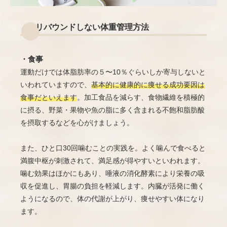
リバウンドしない体重管理方法
・食事
運動だけでは体脂肪率の５〜10％ぐらいしか寄与しないと
いわれていますので、
基本的に健康的に痩せる成功要因は
食事だといえます
。加工食品を減らす、食物繊維を積極的
に摂る、野菜・果物や魚の脂に多く含まれる不飽和脂肪酸
を摂取するなどを心がけましょう。
また、ひと口30回噛むことの実践を。よく噛んで食べると
満腹中枢が刺激されて、満足感が得やすいといわれます。
噛む効果はほかにもあり、唾液の消化酵素により栄養の吸
収を促進し、胃腸の負担を軽減します。内臓が活発に働く
ようになるので、体の代謝が上がり、痩せやすい体になり
ます。