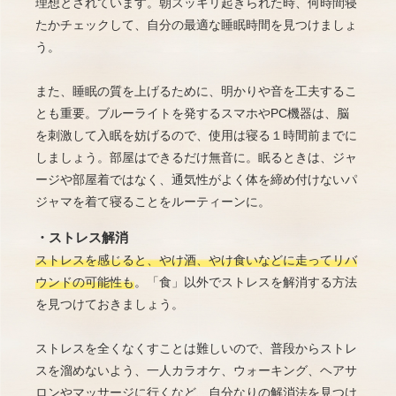
理想とされています。朝スッキリ起きられた時、何時間寝
たかチェックして、自分の最適な睡眠時間を見つけましょ
う。
また、睡眠の質を上げるために、明かりや音を工夫するこ
とも重要。ブルーライトを発するスマホやPC機器は、脳
を刺激して入眠を妨げるので、使用は寝る１時間前までに
しましょう。部屋はできるだけ無音に。眠るときは、ジャ
ージや部屋着ではなく、通気性がよく体を締め付けないパ
ジャマを着て寝ることをルーティーンに。
・ストレス解消
ストレスを感じると、やけ酒、やけ食いなどに走ってリバ
ウンドの可能性も
。「食」以外でストレスを解消する方法
を見つけておきましょう。
ストレスを全くなくすことは難しいので、普段からストレ
スを溜めないよう、一人カラオケ、ウォーキング、ヘアサ
ロンやマッサージに行くなど、自分なりの解消法を見つけ