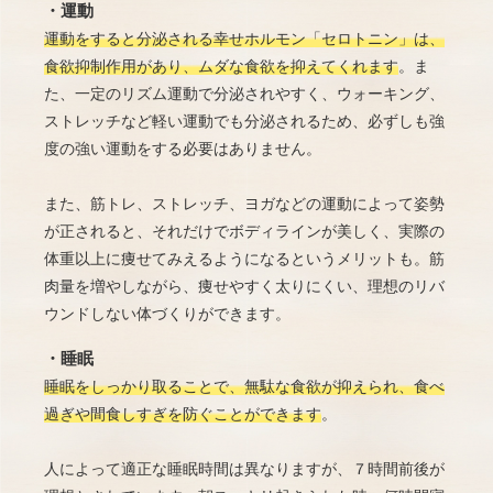
・運動
運動をすると分泌される幸せホルモン「セロトニン」は、
食欲抑制作用があり、ムダな食欲を抑えてくれます
。ま
た、一定のリズム運動で分泌されやすく、ウォーキング、
ストレッチなど軽い運動でも分泌されるため、必ずしも強
度の強い運動をする必要はありません。
また、筋トレ、ストレッチ、ヨガなどの運動によって姿勢
が正されると、それだけでボディラインが美しく、実際の
体重以上に痩せてみえるようになるというメリットも。筋
肉量を増やしながら、痩せやすく太りにくい、理想のリバ
ウンドしない体づくりができます。
・睡眠
睡眠をしっかり取ることで、無駄な食欲が抑えられ、食べ
過ぎや間食しすぎを防ぐことができます
。
人によって適正な睡眠時間は異なりますが、７時間前後が