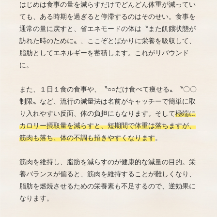
はじめは食事の量を減らすだけでどんどん体重が減ってい
ても、ある時期を過ぎると停滞するのはそのせい。食事を
通常の量に戻すと、省エネモードの体は〝また飢餓状態が
訪れた時のために〟、ここぞとばかりに栄養を吸収して、
脂肪としてエネルギーを蓄積します。これがリバウンド
に。
また、１日１食の食事や、〝○○だけ食べて痩せる〟〝〇〇
制限〟など、流行の減量法は名前がキャッチーで簡単に取
り入れやすい反面、体の負担にもなります。そして
極端に
カロリー摂取量を減らすと、短期間で体重は落ちますが、
筋肉も落ち、体の不調も招きやすくなります
。
筋肉を維持し、脂肪を減らすのが健康的な減量の目的。栄
養バランスが偏ると、筋肉を維持することが難しくなり、
脂肪を燃焼させるための栄養素も不足するので、逆効果に
なります。