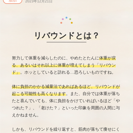
脂肪
2023年12月21日
リバウンドとは？
努力して体重を減らしたのに、やめたとたんに
体重が戻
る、あるいはそれ以上に体重が増えてしまう「リバウン
ド」
。ホッとしていると訪れる…恐ろしいものですね。
体に負担のかかる減量法であればあるほど、リバウンドが
起こる可能性も高くなります
。また、自分では体重が落ち
たと喜んでいても、体に負担をかけていればいるほど「や
つれた？」、「老けた？」といった印象を周囲の人間に与
えかねません。
しかも、リバウンドを繰り返すと、筋肉が落ちて痩せにく