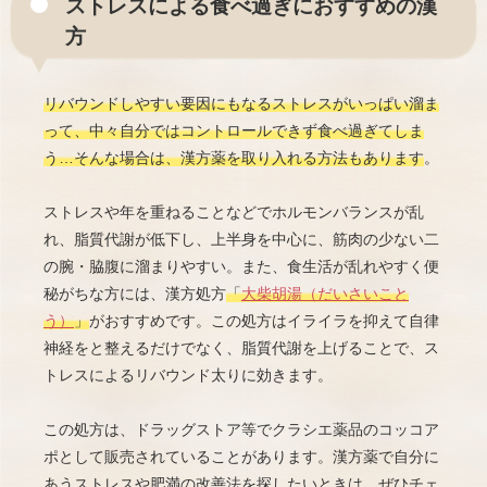
ストレスによる食べ過ぎにおすすめの漢
方
リバウンドしやすい要因にもなるストレスがいっぱい溜ま
って、中々自分ではコントロールできず食べ過ぎてしま
う…そんな場合は、漢方薬を取り入れる方法もあります
。
ストレスや年を重ねることなどでホルモンバランスが乱
れ、脂質代謝が低下し、上半身を中心に、筋肉の少ない二
の腕・脇腹に溜まりやすい。また、食生活が乱れやすく便
秘がちな方には、漢方処方
「
大柴胡湯（だいさいこと
う）
」
がおすすめです。この処方はイライラを抑えて自律
神経をと整えるだけでなく、脂質代謝を上げることで、ス
トレスによるリバウンド太りに効きます。
この処方は、ドラッグストア等でクラシエ薬品のコッコア
ポとして販売されていることがあります。漢方薬で自分に
あうストレスや肥満の改善法を探したいときは、ぜひチェ