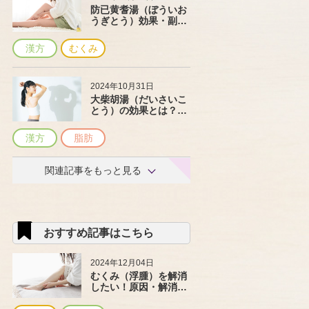
防已黄耆湯（ぼういお
うぎとう）効果・副作
用・注意点について解
説
漢方
むくみ
2024年10月31日
大柴胡湯（だいさいこ
とう）の効果とは？副
作用はある？脂質代謝
を上げる漢方薬
漢方
脂肪
関連記事をもっと見る
おすすめ記事はこちら
2024年12月04日
むくみ（浮腫）を解消
したい！原因・解消法
や予防法を解説