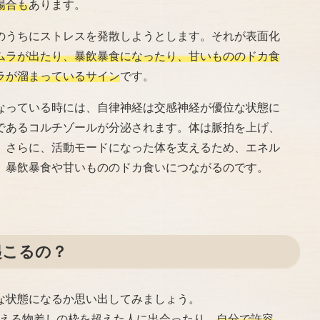
場合も
あります。
のうちにストレスを発散しようとします。それが表面化
ムラが出たり、暴飲暴食になったり、甘いもののドカ食
ラが溜まっているサイン
です。
なっている時には、自律神経は交感神経が優位な状態に
であるコルチゾールが分泌されます。体は脈拍を上げ、
。さらに、活動モードになった体を支えるため、エネル
、暴飲暴食や甘いもののドカ食いにつながるのです。
起こるの？
な状態になるか思い出してみましょう。
考える物差しの枠を超えた人に出会ったり、
自分で許容