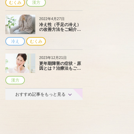
むくみ
漢方
2022年4月27日
冷え性（手足の冷え）
の改善方法をご紹介！
万病のもとの原因と
は？
冷え
むくみ
2023年12月21日
更年期障害の症状・原
因とは？治療法もご紹
介
漢方
おすすめ記事をもっと見る