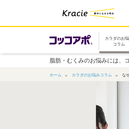
こ
ペ
こ
ー
か
ジ
ら
は
フ
こ
ッ
こ
カラダのお悩
コラム
タ
ま
ー
で
情
で
脂肪・むくみのお悩みには、コッ
報
す
で
ホーム
カラダのお悩みコラム
な
す