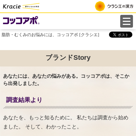
ペ
ー
ジ
は
脂肪・むくみのお悩みには、コッコアポ [クラシエ]
こ
こ
ま
ブランドStory
で
で
あなたには、あなたの悩みがある。コッコアポは、そこか
す
ら出発しました。
調査結果より
あなたを、もっと知るために。 私たちは調査から始め
ました。 そして、わかったこと。