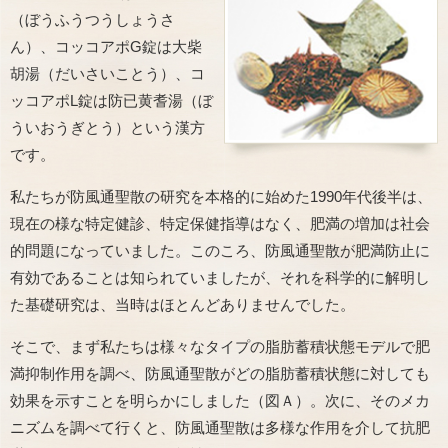
（ぼうふうつうしょうさ
ん）、コッコアポG錠は大柴
胡湯（だいさいことう）、コ
ッコアポL錠は防已黄耆湯（ぼ
ういおうぎとう）という漢方
です。
私たちが防風通聖散の研究を本格的に始めた1990年代後半は、
現在の様な特定健診、特定保健指導はなく、肥満の増加は社会
的問題になっていました。このころ、防風通聖散が肥満防止に
有効であることは知られていましたが、それを科学的に解明し
た基礎研究は、当時はほとんどありませんでした。
そこで、まず私たちは様々なタイプの脂肪蓄積状態モデルで肥
満抑制作用を調べ、防風通聖散がどの脂肪蓄積状態に対しても
効果を示すことを明らかにしました（図Ａ）。次に、そのメカ
ニズムを調べて行くと、防風通聖散は多様な作用を介して抗肥