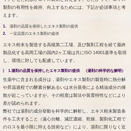
製剤の有用性を維持、向上するためには、下記が必須事項と考
えます。
1.
湯剤の品質を保持したエキス製剤の提供
2.
一定品質のエキス製剤の提供
エキス粉末を製造する高槻第二工場、及び製剤工程を経て最終
製品化する高岡工場の国内2ヶ工場は共にISO 14001基準を取得
し、環境に対しても配慮しています。
1.湯剤の品質を保持したエキス製剤の提供 （湯剤の科学的な解明）
生薬中に含まれる成分は，湯剤やエキス製剤の製造時に熱分解
や昇温過程での酵素分解あるいは水分蒸発による精油成分の揮
散が起こっていますが、その程度は製法や装置特性などにより
差が認められます。
弊社では湯剤の成分挙動を科学的に解析し、エキス粉末製造条
件を工夫すること（遠心分離、減圧濃縮、乾燥、製剤化工程で
のロスを最小限に抑える技術など）により、湯剤に限りなく近