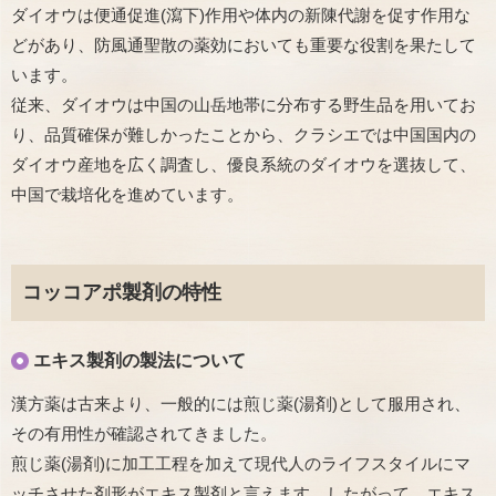
ダイオウは便通促進(瀉下)作用や体内の新陳代謝を促す作用な
どがあり、防風通聖散の薬効においても重要な役割を果たして
います。
従来、ダイオウは中国の山岳地帯に分布する野生品を用いてお
り、品質確保が難しかったことから、クラシエでは中国国内の
ダイオウ産地を広く調査し、優良系統のダイオウを選抜して、
中国で栽培化を進めています。
コッコアポ製剤の特性
エキス製剤の製法について
漢方薬は古来より、一般的には煎じ薬(湯剤)として服用され、
その有用性が確認されてきました。
煎じ薬(湯剤)に加工工程を加えて現代人のライフスタイルにマ
ッチさせた剤形がエキス製剤と言えます。したがって、エキス