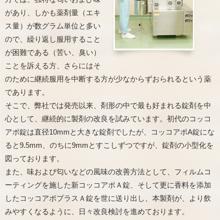
があり、しかも薬剤量（エキ
ス量）が数グラム単位と多い
ので、繰り返し服用すること
が困難である（苦い、臭い）
ことを訴える方、さらにはそ
のために継続服用を中断する方が少なからずおられるという薬
であります。
そこで、弊社では発売以来、剤形の中で最も好まれる錠剤を中
心として、継続的に製剤の改良を試みています。初代のコッコ
アポ錠は直径10mmと大きな錠剤でしたが、コッコアポA錠にな
ると9.5mm、のちに9mmとすこしずつですが、錠剤の小型化を
図っております。
また、味および匂いなどの風味の改善方法として、フィルムコ
ーティングを施した新コッコアポＡ錠、そして更に香料を添加
したコッコアポプラスＡ錠を世に送り出し、本製剤が、より飲
みやすくなるように、日々改良検討を進めております。