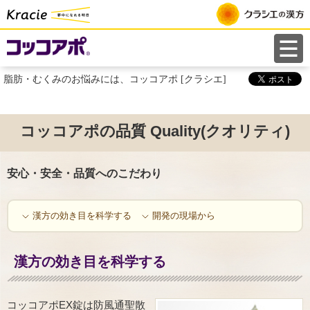
ペ
ー
ジ
は
脂肪・むくみのお悩みには、コッコアポ [クラシエ]
こ
こ
ま
コッコアポの品質 Quality(クオリティ)
で
で
安心・安全・品質へのこだわり
す
漢方の効き目を科学する
開発の現場から
漢方の効き目を科学する
コッコアポEX錠は防風通聖散