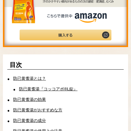
目次
防已黄耆湯とは？
防已黄耆湯『コッコアポ®L錠』
防已黄耆湯の効果
防已黄耆湯がおすすめな方
防已黄耆湯の成分
防已黄耆湯の使用上の注意