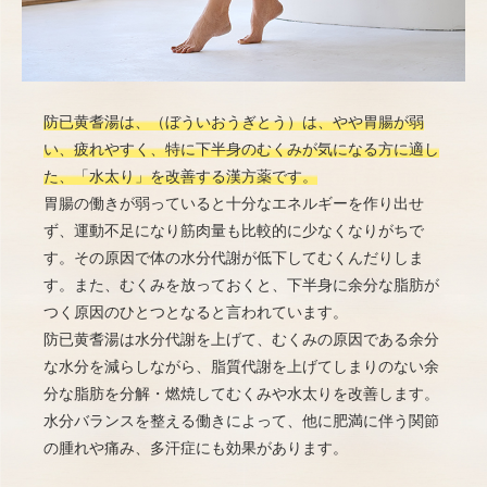
防已黄耆湯は、（ぼういおうぎとう）は、やや胃腸が弱
い、疲れやすく、特に下半身のむくみが気になる方に適し
た、「水太り」を改善する漢方薬です。
胃腸の働きが弱っていると十分なエネルギーを作り出せ
ず、運動不足になり筋肉量も比較的に少なくなりがちで
す。その原因で体の水分代謝が低下してむくんだりしま
す。また、むくみを放っておくと、下半身に余分な脂肪が
つく原因のひとつとなると言われています。
防已黄耆湯は水分代謝を上げて、むくみの原因である余分
な水分を減らしながら、脂質代謝を上げてしまりのない余
分な脂肪を分解・燃焼してむくみや水太りを改善します。
水分バランスを整える働きによって、他に肥満に伴う関節
の腫れや痛み、多汗症にも効果があります。