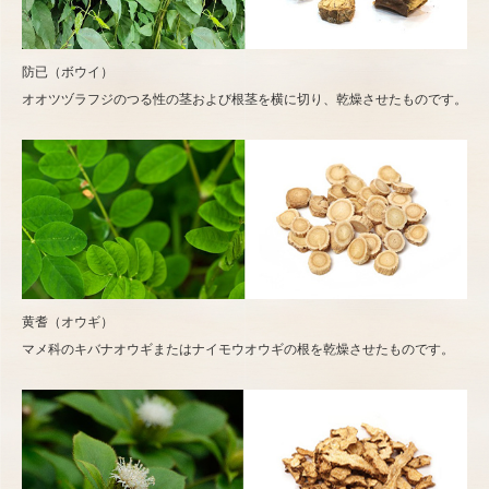
防已（ボウイ）
オオツヅラフジのつる性の茎および根茎を横に切り、乾燥させたものです。
黄耆（オウギ）
マメ科のキバナオウギまたはナイモウオウギの根を乾燥させたものです。