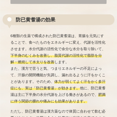
防已黄耆湯の効果
6種類の生薬で構成された防已黄耆湯は、胃腸を元気にす
ることで、食べたものをエネルギーに変え、代謝を活性化
させます。水分代謝の活性化で余分な水分を取り除いて、
下半身のむくみを改善し、脂質代謝の活性化で脂肪を分
解・燃焼して水太りを改善
します。
また、漢方で言うと気、つまりエネルギーの不足によっ
て、汗腺の開閉機能が失調し、漏れ出るように汗をかくこ
とがあります。そのため、
体力が弱くてよく汗をかく多汗
症にも、実は「防已黄耆湯」が効きます。
他に、防已黄耆
湯は主に下半身の水分代謝を上げる働きがあるので、
肥満
に伴う関節の腫れや痛みにも効果があります。
ただし、防已黄耆湯は漢方薬なので体質に合わせて飲む必