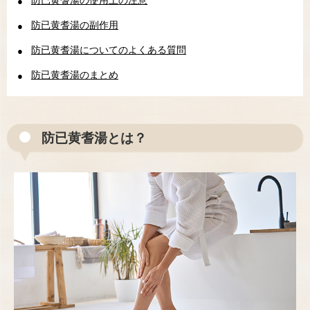
防已黄耆湯の副作用
防已黄耆湯についてのよくある質問
防已黄耆湯のまとめ
防已黄耆湯とは？