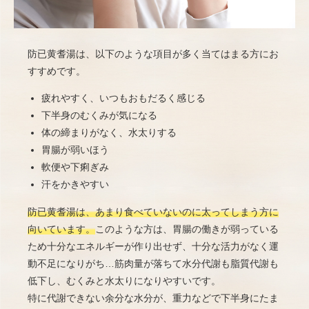
防已黄耆湯は、以下のような項目が多く当てはまる方にお
すすめです。
疲れやすく、いつもおもだるく感じる
下半身のむくみが気になる
体の締まりがなく、水太りする
胃腸が弱いほう
軟便や下痢ぎみ
汗をかきやすい
防已黄耆湯は、あまり食べていないのに太ってしまう方に
向いています。
このような方は、胃腸の働きが弱っている
ため十分なエネルギーが作り出せず、十分な活力がなく運
動不足になりがち…筋肉量が落ちて水分代謝も脂質代謝も
低下し、むくみと水太りになりやすいです。
特に代謝できない余分な水分が、重力などで下半身にたま