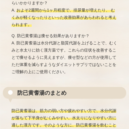
らいかかりますか？
A.
およそ2週間から1ヶ月程度で、排尿量が増えたり、 む
くみが軽くなったりといった改善効果があらわれると考え
られます。
Q. 防已黄耆湯は痩せる効果がありますか？
A. 防已黄耆湯は水分代謝と脂質代謝を上げることで、むく
みと水太りに効く漢方薬です。これらの症状を改善するこ
とで痩せるように見えますが、痩せ型などの方が使用して
ただ体重を減らすようなダイエットサプリではないことを
ご理解の上にご使用ください。
防已黄耆湯のまとめ
防已黄耆湯は、筋力の弱い方や疲れやすい方で、水分代謝
が落ちて下半身がむくみやすい、水太りになりやすい方に
適した漢方です。そのような方に、防已黄耆湯を飲むこと