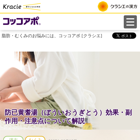
ペ
ー
ジ
は
脂肪・むくみのお悩みには、コッコアポ [クラシエ]
こ
こ
ま
で
で
す
防已黄耆湯（ぼういおうぎとう）効果・副
作用・注意点について解説