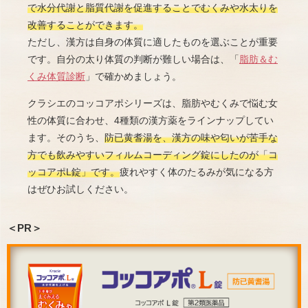
で水分代謝と脂質代謝を促進することでむくみや水太りを
改善することができます。
ただし、漢方は自身の体質に適したものを選ぶことが重要
です。自分の太り体質の判断が難しい場合は、「
脂肪＆む
くみ体質診断
」で確かめましょう。
クラシエのコッコアポシリーズは、脂肪やむくみで悩む女
性の体質に合わせ、4種類の漢方薬をラインナップしてい
ます。そのうち、
防已黄耆湯を、漢方の味や匂いが苦手な
方でも飲みやすいフィルムコーディング錠にしたのが「コ
ッコアポL錠」です。
疲れやすく体のたるみが気になる方
はぜひお試しください。
＜PR＞