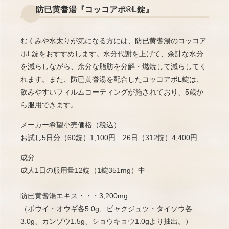
防已黄耆湯『コッコアポ®L錠』
むくみや水太りが気になる方には、防已黄耆湯のコッコア
ポL錠をおすすめします。水分代謝を上げて、余計な水分
を減らしながら、余分な脂肪を分解・燃焼して減らしてく
れます。また、防已黄耆湯を配合したコッコアポL錠は、
飲みやすいフィルムコーティングが施されており、5歳か
ら服用できます。
メーカー希望小売価格（税込）
お試し5日分（60錠）1,100円 26日（312錠）4,400円
成分
成人1日の服用量12錠（1錠351mg）中
防已黄耆湯エキス・・・3,200mg
（ボウイ・オウギ各5.0g、ビャクジュツ・タイソウ各
3.0g、カンゾウ1.5g、ショウキョウ1.0gより抽出。）