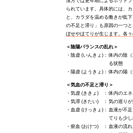
漢方では更年期によるホットフ
られています。具体的には、カ
と、カラダを温める働きが低下
の不足と滞り」も原因の一つと
ぼせやほてりが生じます。各々
＜陰陽バランスの乱れ＞
・陰虚 (いんきょ)：
体内の陰（
る状態
・陽虚 (ようきょ)：
体内の陽（
＜気血の不足と滞り＞
・気虚 (ききょ) ：
体内のエネ
・気滞 (きたい) ：
気の巡りが
・血虚 (けっきょ)：
血液が不足
てりも少し
・瘀血 (おけつ) ：
血液の流れ