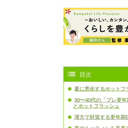
目次
夏に悪化するホットフ
30〜40代の「プレ更
とホットフラッシュ
漢方で対策する更年期