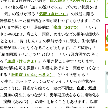
て生じる女性特有の不調を「
血の道症（ちのみちしょう）
は、その名の通り「血」の巡りがスムーズでない状態を指
て「気」の巡りが滞る「
気滞（きたい）
」 の状態に陥る
憂鬱感といった精神的な不調が現れやすくなります。この
巡りまで悪くなり、最終的に「
瘀血（おけつ）
」 という
冷えやのぼせ、肩こり、頭痛、めまいなどの更年期症状を
齢とともに「腎（じん）」の機能が徐々に衰え、生命活動
補充が追いつかなくなることがあります。この状態は「
、「精血同源（せいけつどうげん）」という漢方医学の 考え
る「
血虚（けっきょ）
」 を引き起こしやすくなります。
精神活動を司る臓腑）に影響を及ぼすと、顔色が白くなっ
する「
肝血虚（かんけっきょ）
」という状態 から「
 が生じ、ホットフラッシュやイライラといった症状が引
このように、腎虚から始まる一連の不調は、
血虚、気虚、
に
瘀血
の発生にもつながり、更年期症状をさらに複雑化さ
「
瘀熱（おねつ）
」 の発生を招くこともあります。 以前