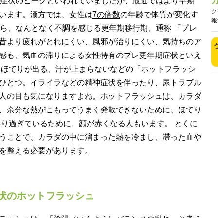
期症状のピークといわれていましたが、最近ではより早期
ク
います。漢方では、女性は
7の倍数
の年齢で体質が変化す
報
から、なんとなく不調を感じる更年期移行期、通称 「プレ
昔より疲れがとれにくい、風邪が治りにくい、気持ちのア
感も、気血の滞りによる女性特有のプレ更年期症状といえ
いほてりが出る、汗が止まらないなどの「ホットフラッシ
ひとつ。イライラなどの精神症状を伴ったり、尿トラブル
人の目も気になりますよね。ホットフラッシュは、カラダ
、余分な熱がこもってうまく発散できないために、ほてり
昇り過ぎているために、顔が赤くなる人もいます。 とくに
うことで、カラダの中に溜まった熱を冷まし、滞った血や
を整える必要があります。
状のホットフラッシュ