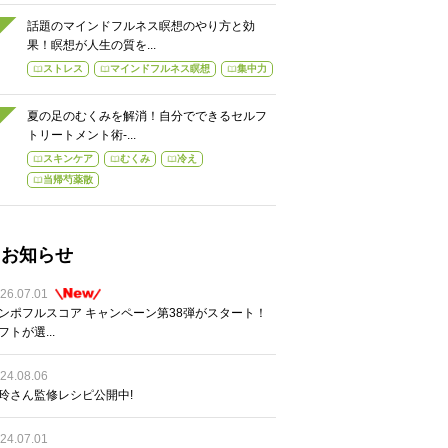
話題のマインドフルネス瞑想のやり方と効
果！瞑想が人生の質を...
ストレス
マインドフルネス瞑想
集中力
夏の足のむくみを解消！自分でできるセルフ
トリートメント術-...
スキンケア
むくみ
冷え
当帰芍薬散
お知らせ
26.07.01
ンポフルスコア キャンペーン第38弾がスタート！
フトが選...
24.08.06
玲さん監修レシピ公開中!
24.07.01