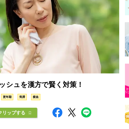
ッシュを漢方で賢く対策！
更年期
気滞
瘀血
クリップする