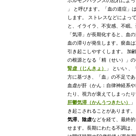
ホルモンバランスの乱れによっ
」 と呼びます。「血の道症」
します。 ストレスなどによっ
と、イライラ、不安感、不眠、
「気滞」が長期化すると、血の
血の滞りが発生します。瘀血は
引き起こしやすくします。 加
の根源となる「精（せい）」の
腎虚（じんきょ）
」 といい 
方に基づき、「血」の不足であ
血虚が肝（かん：自律神経系や
たり、視力が衰えてしまったり
肝鬱気滞（かんうつきたい）
」
き起こされることがあります。
気滞、陰虚
などを経て、最終的
せます。長期にわたる不調は、