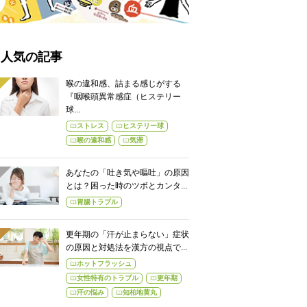
人気の記事
喉の違和感、詰まる感じがする
『咽喉頭異常感症（ヒステリー
球...
ストレス
ヒステリー球
喉の違和感
気滞
あなたの「吐き気や嘔吐」の原因
とは？困った時のツボとカンタ...
胃腸トラブル
更年期の「汗が止まらない」症状
の原因と対処法を漢方の視点で...
ホットフラッシュ
女性特有のトラブル
更年期
汗の悩み
知柏地黄丸