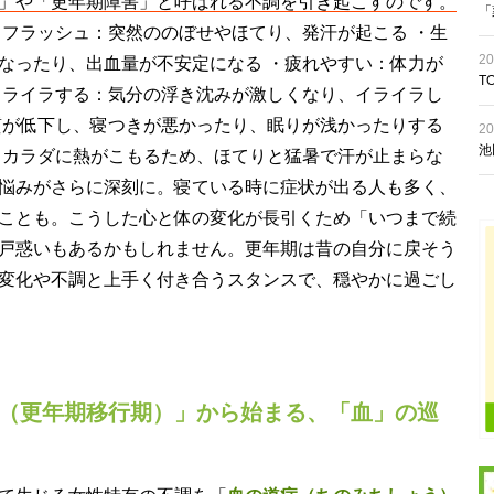
」や「更年期障害」と呼ばれる不調を引き起こすのです。
「
トフラッシュ：突然ののぼせやほてり、発汗が起こる ・生
20
なったり、出血量が不安定になる ・疲れやすい：体力が
T
イライラする：気分の浮き沈みが激しくなり、イライラし
質が低下し、寝つきが悪かったり、眠りが浅かったりする
20
池
、カラダに熱がこもるため、ほてりと猛暑で汗が止まらな
悩みがさらに深刻に。寝ている時に症状が出る人も多く、
ことも。こうした心と体の変化が長引くため「いつまで続
戸惑いもあるかもしれません。更年期は昔の自分に戻そう
変化や不調と上手く付き合うスタンスで、穏やかに過ごし
年期（更年期移行期）」から始まる、「血」の巡