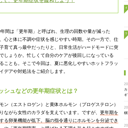
して、更年期症状を緩和しよう！
10年間は「更年期」と呼ばれ、生理の回数や量が減った
、心と体に不調や症状を感じやすい時期。その一方で、仕
子育て真っ最中だったりと、日常生活がハードモードに突
でしょうか。忙しくて自分のケアが後回しになっている
ることも。そこで今回は、夏に悪化しやすいホットフラッ
イデアや対処法をご紹介します。
20
カ
ッシュなどの更年期症状とは？
ギ
モン（エストロゲン）と黄体ホルモン（プロゲステロン）
20
りながら女性のカラダを支えています。ですが、
更年期を
槇
する卵巣機能が低下。脳の指令通りにホルモンを分泌でき
20