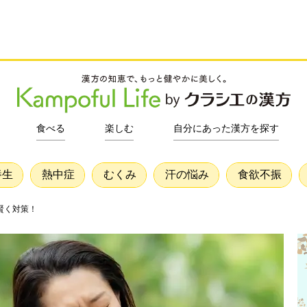
食べる
楽しむ
自分にあった漢方を探す
養生
熱中症
むくみ
汗の悩み
食欲不振
賢く対策！