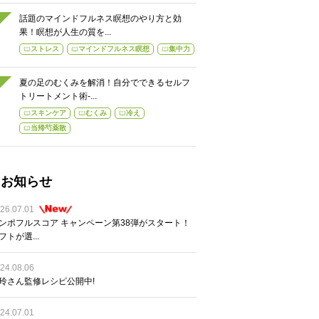
話題のマインドフルネス瞑想のやり方と効
果！瞑想が人生の質を...
ストレス
マインドフルネス瞑想
集中力
夏の足のむくみを解消！自分でできるセルフ
トリートメント術-...
スキンケア
むくみ
冷え
当帰芍薬散
お知らせ
26.07.01
ンポフルスコア キャンペーン第38弾がスタート！
フトが選...
24.08.06
玲さん監修レシピ公開中!
24.07.01