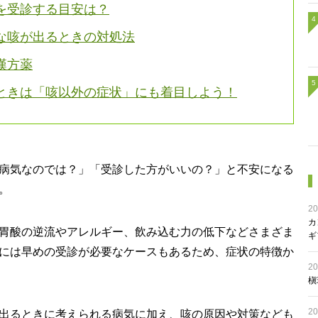
を受診する目安は？
な咳が出るときの対処法
漢方薬
ときは「咳以外の症状」にも着目しよう！
病気なのでは？」「受診した方がいいの？」と不安になる
。
20
カ
胃酸の逆流やアレルギー、飲み込む力の低下などさまざま
ギ
には早めの受診が必要なケースもあるため、症状の特徴か
20
槇
20
出るときに考えられる病気に加え、咳の原因や対策なども