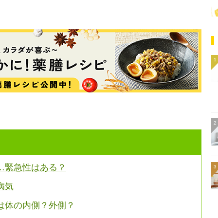
…緊急性はある？
病気
は体の内側？外側？