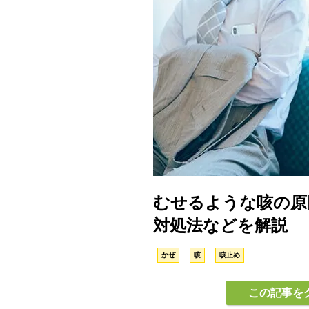
むせるような咳の原
対処法などを解説
かぜ
咳
咳止め
この記事を