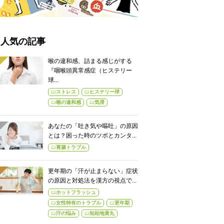
人気の記事
喉の違和感、詰まる感じがする
『咽喉頭異常感症（ヒステリー
球...
ストレス
ヒステリー球
喉の違和感
気滞
あなたの「吐き気や嘔吐」の原因
とは？困った時のツボとカンタ...
胃腸トラブル
更年期の「汗が止まらない」症状
の原因と対処法を漢方の視点で...
ホットフラッシュ
女性特有のトラブル
更年期
汗の悩み
知柏地黄丸