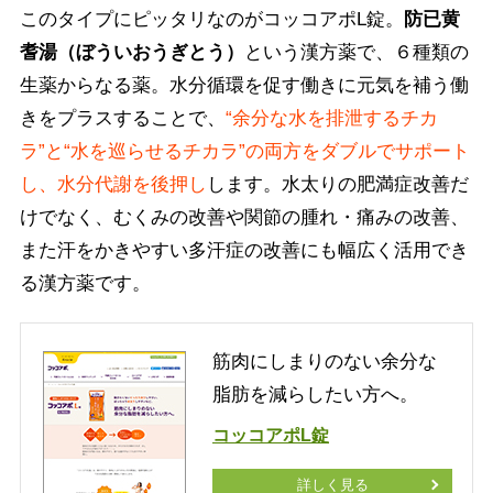
このタイプにピッタリなのがコッコアポL錠。
防已黄
耆湯（ぼういおうぎとう）
という漢方薬で、６種類の
生薬からなる薬。水分循環を促す働きに元気を補う働
きをプラスすることで、
“余分な水を排泄するチカ
ラ”と“水を巡らせるチカラ”の両方をダブルでサポート
し、水分代謝を後押し
します。水太りの肥満症改善だ
けでなく、むくみの改善や関節の腫れ・痛みの改善、
また汗をかきやすい多汗症の改善にも幅広く活用でき
る漢方薬です。
筋肉にしまりのない余分な
脂肪を減らしたい方へ。
コッコアポL錠
詳しく見る