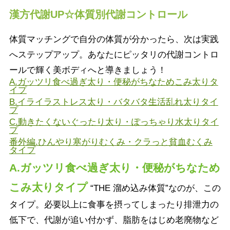
漢方代謝UP☆体質別代謝コントロール
体質マッチングで自分の体質が分かったら、次は実践
へステップアップ。あなたにピッタリの代謝コントロ
ールで輝く美ボディへと導きましょう！
A.ガッツリ食べ過ぎ太り・便秘がちなためこみ太りタ
イプ
B.イライラストレス太り・バタバタ生活乱れ太りタイ
プ
C.動きたくないぐったり太り・ぽっちゃり水太りタイ
プ
番外編.ひんやり寒がりむくみ・クラっと貧血むくみ
タイプ
A.ガッツリ食べ過ぎ太り・便秘がちなため
こみ太りタイプ
“THE 溜め込み体質”なのが、この
タイプ。必要以上に食事を摂ってしまったり排泄力の
低下で、代謝が追い付かず、脂肪をはじめ老廃物など