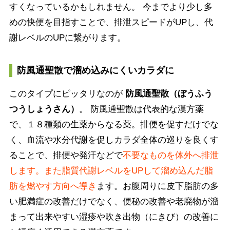
すくなっているかもしれません。 今までより少し多
めの快便を目指すことで、排泄スピードがUPし、代
謝レベルのUPに繋がります。
防風通聖散で溜め込みにくいカラダに
このタイプにピッタリなのが
防風通聖散（ぼうふう
つうしょうさん）
。 防風通聖散は代表的な漢方薬
で、１８種類の生薬からなる薬。排便を促すだけでな
く、血流や水分代謝を促しカラダ全体の巡りを良くす
ることで、排便や発汗などで
不要なものを体外へ排泄
します。また脂質代謝レベルをUPして溜め込んだ脂
肪を燃やす方向へ導き
ます。お腹周りに皮下脂肪の多
い肥満症の改善だけでなく、便秘の改善や老廃物が溜
まって出来やすい湿疹や吹き出物（にきび）の改善に