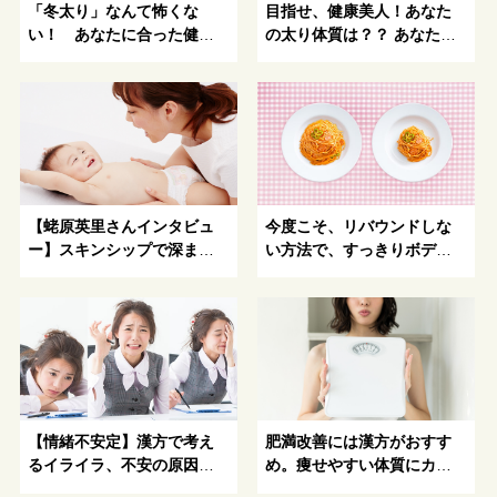
「冬太り」なんて怖くな
目指せ、健康美人！あなた
い！ あなたに合った健康
の太り体質は？？ あなたに
的にキレイになる方法がわ
ピッタリの代謝コントロー
かる！
ルを見つけよう
【蛯原英里さんインタビュ
今度こそ、リバウンドしな
ー】スキンシップで深まる
い方法で、すっきりボディ
親子の絆
を手にいれよう！
【情緒不安定】漢方で考え
肥満改善には漢方がおすす
るイライラ、不安の原因と
め。痩せやすい体質にカラ
解消方法を伝授！
ダを改善！