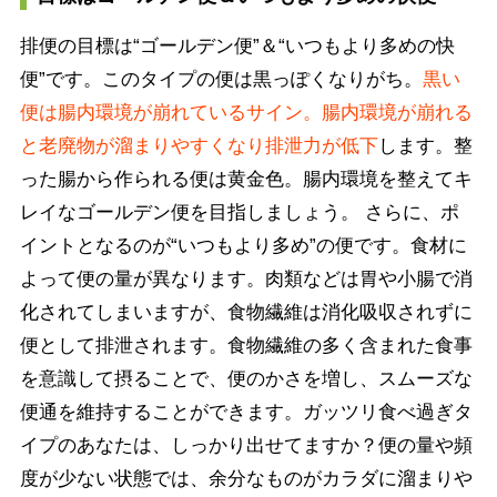
排便の目標は“ゴールデン便”＆“いつもより多めの快
便”です。このタイプの便は黒っぽくなりがち。
黒い
便は腸内環境が崩れているサイン。腸内環境が崩れる
と老廃物が溜まりやすくなり排泄力が低下
します。整
った腸から作られる便は黄金色。腸内環境を整えてキ
レイなゴールデン便を目指しましょう。 さらに、ポ
イントとなるのが“いつもより多め”の便です。食材に
よって便の量が異なります。肉類などは胃や小腸で消
化されてしまいますが、食物繊維は消化吸収されずに
便として排泄されます。食物繊維の多く含まれた食事
を意識して摂ることで、便のかさを増し、スムーズな
便通を維持することができます。ガッツリ食べ過ぎタ
イプのあなたは、しっかり出せてますか？便の量や頻
度が少ない状態では、余分なものがカラダに溜まりや