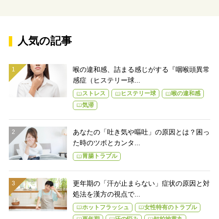
人気の記事
喉の違和感、詰まる感じがする『咽喉頭異常
感症（ヒステリー球...
ストレス
ヒステリー球
喉の違和感
気滞
あなたの「吐き気や嘔吐」の原因とは？困っ
た時のツボとカンタ...
胃腸トラブル
更年期の「汗が止まらない」症状の原因と対
処法を漢方の視点で...
ホットフラッシュ
女性特有のトラブル
更年期
汗の悩み
知柏地黄丸