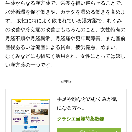
生薬からなる漢方薬で、栄養を補い巡らせることで、
水分循環を促す働きや、カラダを温める働きを高めま
す。 女性に特によく飲まれている漢方薬で、むくみ
の改善や冷え症の改善はもちろんのこと、女性特有の
月経不順や月経異常、月経痛や更年期障害、また産前
産後あるいは流産による貧血、疲労倦怠、めまい、
むくみなどにも幅広く活用され、女性にとっては嬉し
い漢方薬の一つです。
＜PR＞
手足や顔などのむくみが気
になる方へ。
クラシエ当帰芍薬散錠