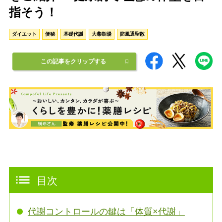
指そう！
ダイエット
便秘
基礎代謝
大柴胡湯
防風通聖散
この記事をクリップする
目次
代謝コントロールの鍵は「体質×代謝」