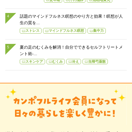
話題のマインドフルネス瞑想のやり方と効果！瞑想が人
生の質を...
ストレス
マインドフルネス瞑想
集中力
夏の足のむくみを解消！自分でできるセルフトリートメ
ント術-...
スキンケア
むくみ
冷え
当帰芍薬散