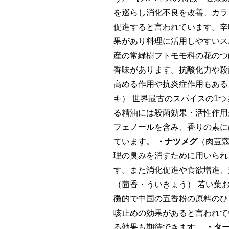
を巡らし消化不良を改善、カラ
促進すると言われています。辛
果があり料理に活用しやすい
産の常緑樹フトモモ科の花のつ
香味があります。抗酸化力や殺
高める作用や抗炎症作用もあ
キ） 世界最古のスパイスの1
る精油には殺菌効果・活性作用
フェノールを含み、香りの素に
ています。
・ナツメグ
（肉荳
理の臭みを消すために用いられ
す。また消化促進や食欲増進、
（茴香・ういきょう） 若い葉
徴的で中国の五香粉の原料のひ
咳止めの効果があると言われて
る効果も期待できます。
・タ