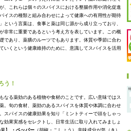
が、これらは個々のスパイスにおける整腸作用や消化促進
パイスの種類と組み合わせによって健康への有用性が期待
」という言葉は、食事と薬は同じ源から成り立っており、
が非常に重要であるという考え方を表しています。この概
礎であり、薬膳のルーツでもあります。体質や季節に合わ
ていくという健康維持のために、意識してスパイスを活用
ろう！
もなる薬効のある植物や食材のことです。広い意味ではス
薬。旬の食材、薬効のあるスパイスを体質や体調に合わせ
。スパイスの健康効果を知り「ミントティーで頭をしゃっ
な効果実感をセレクトし、日常生活に取り入れてみましょ
効果】
・ペッパー
（胡椒・こしょう） 辛味成分が気（き）