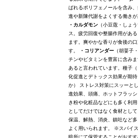
ばれるポリフェノールを含み、
進や新陳代謝をよくする働きが
・カルダモン
（小豆蔲・しょう
ス。疲労回復や整腸作用がある
ます。爽やかな香りが食後の口
す。
・コリアンダー
（胡荽子
チンやビタミンを豊富に含みま
あると言われています。種子（
化促進とデトックス効果が期待
か） ストレス対策にスッーと
進効果、頭痛、ホットフラッシ
き粉や化粧品などにも多く利
としてだけではなく食材として
保温、解熱、消炎、鎮吐など多
よく用いられます。 ※スパイ
暗所にて保管することがおすす