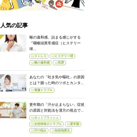
人気の記事
喉の違和感、詰まる感じがする
『咽喉頭異常感症（ヒステリー
球...
ストレス
ヒステリー球
喉の違和感
気滞
あなたの「吐き気や嘔吐」の原因
とは？困った時のツボとカンタ...
胃腸トラブル
更年期の「汗が止まらない」症状
の原因と対処法を漢方の視点で...
ホットフラッシュ
女性特有のトラブル
更年期
汗の悩み
知柏地黄丸