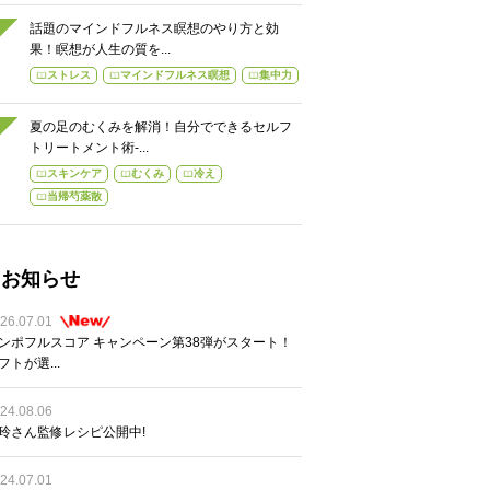
話題のマインドフルネス瞑想のやり方と効
果！瞑想が人生の質を...
ストレス
マインドフルネス瞑想
集中力
夏の足のむくみを解消！自分でできるセルフ
トリートメント術-...
スキンケア
むくみ
冷え
当帰芍薬散
お知らせ
26.07.01
ンポフルスコア キャンペーン第38弾がスタート！
フトが選...
24.08.06
玲さん監修レシピ公開中!
24.07.01