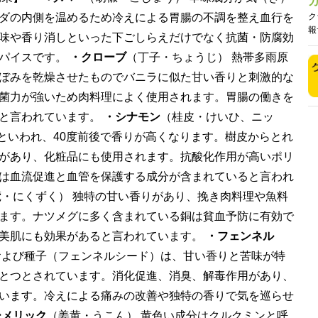
ダの内側を温めるため冷えによる胃腸の不調を整え血行を
ク
報
味や香り消しといった下ごしらえだけでなく抗菌・防腐効
スパイスです。
・クローブ
（丁子・ちょうじ） 熱帯多雨原
ぼみを乾燥させたものでバニラに似た甘い香りと刺激的な
菌力が強いため肉料理によく使用されます。胃腸の働きを
ると言われています。
・シナモン
（桂皮・けいひ、ニッ
つといわれ、40度前後で香りが高くなります。樹皮からとれ
があり、化粧品にも使用されます。抗酸化作用が高いポリ
は血流促進と血管を保護する成分が含まれていると言われ
蔲・にくずく） 独特の甘い香りがあり、挽き肉料理や魚料
ます。ナツメグに多く含まれている銅は貧血予防に有効で
美肌にも効果があると言われています。
・フェンネル
および種子（フェンネルシード）は、甘い香りと苦味が特
とつとされています。消化促進、消臭、解毒作用があり、
います。冷えによる痛みの改善や独特の香りで気を巡らせ
ーメリック
（姜黄・うこん） 黄色い成分はクルクミンと呼