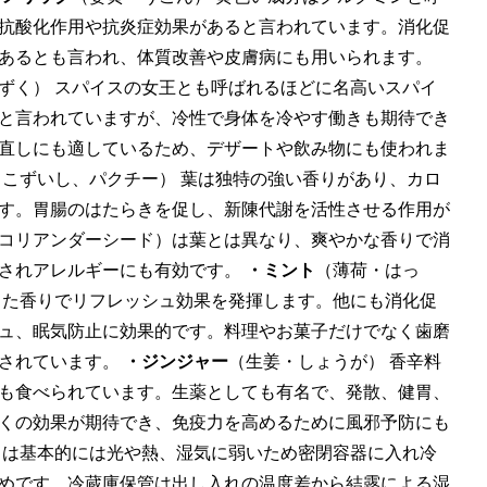
抗酸化作用や抗炎症効果があると言われています。消化促
あるとも言われ、体質改善や皮膚病にも用いられます。
ずく） スパイスの女王とも呼ばれるほどに名高いスパイ
と言われていますが、冷性で身体を冷やす働きも期待でき
直しにも適しているため、デザートや飲み物にも使われま
・こずいし、パクチー） 葉は独特の強い香りがあり、カロ
す。胃腸のはたらきを促し、新陳代謝を活性させる作用が
コリアンダーシード）は葉とは異なり、爽やかな香りで消
されアレルギーにも有効です。
・ミント
（薄荷・はっ
した香りでリフレッシュ効果を発揮します。他にも消化促
ュ、眠気防止に効果的です。料理やお菓子だけでなく歯磨
用されています。
・ジンジャー
（生姜・しょうが） 香辛料
も食べられています。生薬としても有名で、発散、健胃、
くの効果が期待でき、免疫力を高めるために風邪予防にも
スは基本的には光や熱、湿気に弱いため密閉容器に入れ冷
めです。冷蔵庫保管は出し入れの温度差から結露による湿