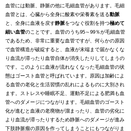
血管には動脈、静脈の他に毛細血管があります。毛細
血管とは、心臓から全身に酸素や栄養素を送る
動脈
と、全身に血液を戻す
静脈
をつなぐ役割を持つ
極めて
細い血管
のことです。血管のうち95～99％が毛細血管
であるため、非常に重要な血管ですが、何らかの原因
で血管構造が破綻すると、血液が末端まで届かなくな
り血流が滞ったり血管自体が消失したりしてしまうの
です。このように血液が流れなくなった毛細血管の状
態はゴースト血管と呼ばれています。原因は加齢によ
る血管の老化と生活習慣の乱れによるものに大別され
ます。ストレスや睡眠不足、運動不足による肥満も血
管へのダメージにつながります。毛細血管のゴースト
化が進むと血液の老廃物が溜まったり、血管の劣化に
より血流が滞ったりするため静脈へのダメージが進み
下肢静脈瘤の原因を作ってしまうことにもつながりま