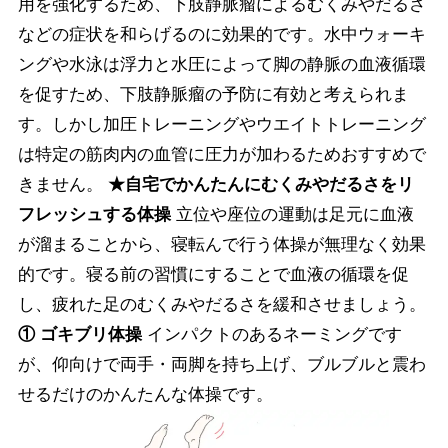
用を強化するため、下肢静脈瘤によるむくみやだるさ
などの症状を和らげるのに効果的です。水中ウォーキ
ングや水泳は浮力と水圧によって脚の静脈の血液循環
を促すため、下肢静脈瘤の予防に有効と考えられま
す。しかし加圧トレーニングやウエイトトレーニング
は特定の筋肉内の血管に圧力が加わるためおすすめで
きません。
★自宅でかんたんにむくみやだるさをリ
フレッシュする体操
立位や座位の運動は足元に血液
が溜まることから、寝転んで行う体操が無理なく効果
的です。寝る前の習慣にすることで血液の循環を促
し、疲れた足のむくみやだるさを緩和させましょう。
① ゴキブリ体操
インパクトのあるネーミングです
が、仰向けで両手・両脚を持ち上げ、ブルブルと震わ
せるだけのかんたんな体操です。