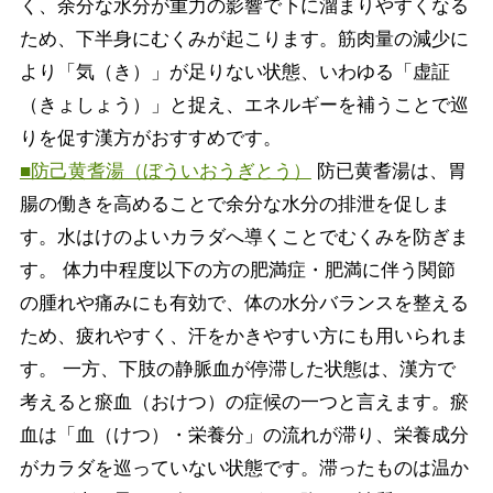
く、余分な水分が重力の影響で下に溜まりやすくなる
ため、下半身にむくみが起こります。筋肉量の減少に
より「気（き）」が足りない状態、いわゆる「虚証
（きょしょう）」と捉え、エネルギーを補うことで巡
りを促す漢方がおすすめです。
■防己黄耆湯（ぼういおうぎとう）
防已黄耆湯は、胃
腸の働きを高めることで余分な水分の排泄を促しま
す。水はけのよいカラダへ導くことでむくみを防ぎま
す。 体力中程度以下の方の肥満症・肥満に伴う関節
の腫れや痛みにも有効で、体の水分バランスを整える
ため、疲れやすく、汗をかきやすい方にも用いられま
す。 一方、下肢の静脈血が停滞した状態は、漢方で
考えると瘀血（おけつ）の症候の一つと言えます。瘀
血は「血（けつ）・栄養分」の流れが滞り、栄養成分
がカラダを巡っていない状態です。滞ったものは温か