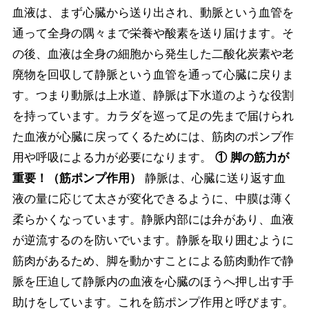
血液は、まず心臓から送り出され、動脈という血管を
通って全身の隅々まで栄養や酸素を送り届けます。そ
の後、血液は全身の細胞から発生した二酸化炭素や老
廃物を回収して静脈という血管を通って心臓に戻りま
す。つまり動脈は上水道、静脈は下水道のような役割
を持っています。カラダを巡って足の先まで届けられ
た血液が心臓に戻ってくるためには、筋肉のポンプ作
用や呼吸による力が必要になります。
① 脚の筋力が
重要！（筋ポンプ作用）
静脈は、心臓に送り返す血
液の量に応じて太さが変化できるように、中膜は薄く
柔らかくなっています。静脈内部には弁があり、血液
が逆流するのを防いでいます。静脈を取り囲むように
筋肉があるため、脚を動かすことによる筋肉動作で静
脈を圧迫して静脈内の血液を心臓のほうへ押し出す手
助けをしています。これを筋ポンプ作用と呼びます。