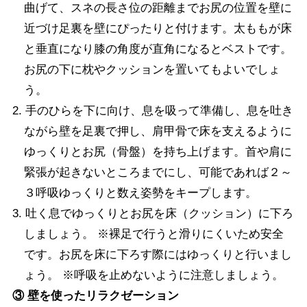
曲げて、スネの長さ位の距離までお尻の位置を壁に
近づけ足裏を壁にぴったりと付けます。太ももが床
と垂直になり膝の角度が直角になるとベストです。
お尻の下に枕やクッションを置いてもよいでしょ
う。
2. 手のひらを下に向け、息を吸って準備し、息を吐き
ながら壁を足裏で押し、肩甲骨で床を支えるように
ゆっくりとお尻（骨盤）を持ち上げます。首や肩に
緊張が起きないところまでにし、可能であれば２～
３呼吸ゆっくりと数え姿勢をキープします。
3. 吐く息でゆっくりとお尻を床（クッション）に下ろ
しましょう。 ※裸足で行うと滑りにくいため安全
です。お尻を床に下ろす際にはゆっくりと行いまし
ょう。 ※呼吸を止めないように注意しましょう。
③ 壁を使ったリラクゼーション