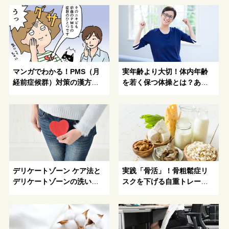
マンガでわかる！PMS（月
実年齢より大切！体内年齢
経前症候群）対策の漢方と
を若く保つ体操とは？あの
は
筋肉が鍵！
デリケートゾーン ケア法と
実践「骨活」！骨粗鬆症リ
デリケートゾーンの洗い方
スクを下げる自重トレーニ
～美容と健康への道しるべ
ングと食事法とは