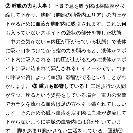
② 呼吸の力も大事！
呼吸で息を吸う際は横隔膜が収
縮して下がり、胸腔（胸部の肋骨内エリア）の内圧が
下がるために血液が胸腔内に吸引されます。これは何
も入っていないスポイトの袋状の部分を押した状態
（中の空気がない＝内圧が下がっている状態）で液体
に吸い口をつけてから指の力を弱めると、液体がスポ
イト内に吸入される（内圧が上がるために液体がスポ
イトに吸い込まれて満たされる）イメージです。つま
り呼吸の質によって血流に影響がでるということがわ
かります。
③ 重力も影響している！
二足歩行の人間
が立つ、座るという姿勢をしている場合、重力の影響
でカラダを流れる血液は足の方へ引っ張られてしまい
ます。そのため心臓へ血液を戻す際に血液が逆流して
下がらないように静脈の血管内には弁が付いていま
す。 脚をあまり動かさない生活をしている、運動習