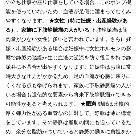
の立ち仕事や座り仕事をしている場合、このポンプ機
能を使っていないため、血液が足側に溜まってむくみ
やすくなります。
★女性（特に妊娠・出産経験があ
る）、家族に下肢静脈瘤の人がいる
下肢静脈瘤は筋
肉量が少ない女性に多いと言われています。さらに妊
娠・出産経験がある場合は妊娠中に女性ホルモンの影
響で静脈の弛緩が生じ血液の逆流を防ぐ役目を持つ静
脈弁に不具合が出やすくなります。妊娠中はお腹に常
時大きな圧力がかかるため、足の血流が心臓に戻りに
くくなる点も挙げられます。家族に下肢静脈瘤の人が
いる場合も遺伝的な要素から将来下肢静脈瘤ができる
可能性があると考えられます。
★肥満
動脈は比較的
厚く弾力性がある血管なのに対して、静脈は薄い構造
をしています。その静脈は脂肪の間にも通っているた
め、余分な脂肪がついていると静脈の働きに負担をか