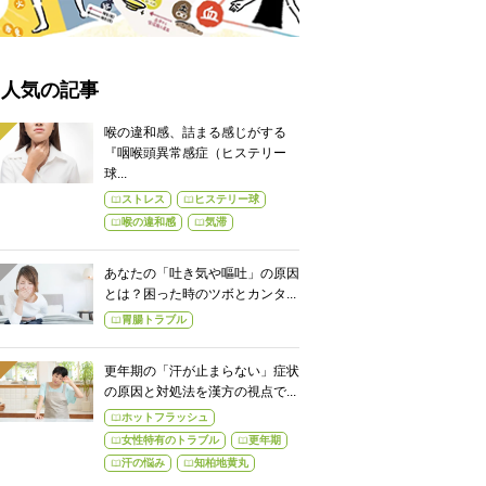
人気の記事
喉の違和感、詰まる感じがする
『咽喉頭異常感症（ヒステリー
球...
ストレス
ヒステリー球
喉の違和感
気滞
あなたの「吐き気や嘔吐」の原因
とは？困った時のツボとカンタ...
胃腸トラブル
更年期の「汗が止まらない」症状
の原因と対処法を漢方の視点で...
ホットフラッシュ
女性特有のトラブル
更年期
汗の悩み
知柏地黄丸