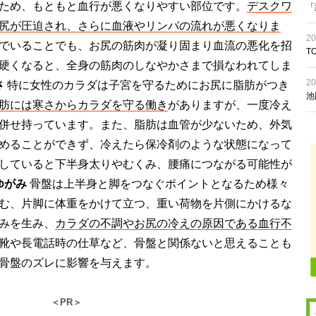
ため、もともと血行が悪くなりやすい部位です。
デスクワ
「
尻が圧迫され、さらに血液やリンパの流れが悪くなりま
20
でいることでも、お尻の筋肉が凝り固まり血流の悪化を招
T
硬くなると、全身の筋肉のしなやかさまで損なわれてしま
20
さ
特に女性のカラダは子宮を守るためにお尻に脂肪がつき
池
肪には寒さからカラダを守る働き
がありますが、一度冷え
併せ持っています。また、脂肪は血管が少ないため、外気
めることができず、冷えたら保冷剤のような状態になって
していると下半身太りやむくみ、腰痛につながる可能性が
ゆがみ
骨盤は上半身と脚をつなぐポイントとなるため様々
む、片脚に体重をかけて立つ、重い荷物を片側にかけるな
みを生み、
カラダの不調やお尻の冷えの原因である血行不
靴や長電話時の仕草など、骨盤と関係ないと思えることも
骨盤のズレに影響を与えます。
＜PR＞