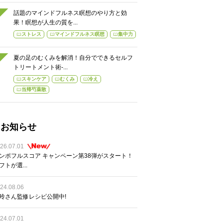
話題のマインドフルネス瞑想のやり方と効
果！瞑想が人生の質を...
ストレス
マインドフルネス瞑想
集中力
夏の足のむくみを解消！自分でできるセルフ
トリートメント術-...
スキンケア
むくみ
冷え
当帰芍薬散
お知らせ
26.07.01
ンポフルスコア キャンペーン第38弾がスタート！
フトが選...
24.08.06
玲さん監修レシピ公開中!
24.07.01