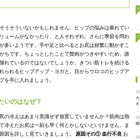
そうそういないかもしれません。ヒップの悩みは垂れてい
リュームがなかったり、と人それぞれ。さらに季節を問わ
が多いようです。手や足と比べるとお尻は頻繁に動かすこ
がちです。ちょっとしたことで贅肉がつきやすいため、誰
憧れているのではないでしょうか。きつい筋トレを続ける
れられるヒップアップ・ヨガと、目からウロコのヒップア
プを手に入れましょう。
20
カ
たいのはなぜ？
ギ
尻の冷えはあまり意識せず放置していませんか？筋肉は熱
20
槇
て冷えたお尻は一刻も早く何とかしないといけません。ま
原因を詳しく見ていきましょう。
原因その① 血行不良
お
20