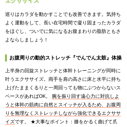
エクササイズ
巡りはカラダを動かすことでも改善できます。気持ち
よく運動をして、長い在宅時間で凝り固まったカラダ
をほぐし、ついでに気になるお腹まわりの脂肪ともさ
よならしましょう！
お腹周りの動的ストレッチ『でんでん太鼓』体操
上半身の回旋ストレッチと体幹トレーニングが同時に
叶うエクササイズ。両手を肩の高さに床と水平に持ち
上げたままくるりと一周回っても物にぶつからないス
ペースがあればOK。
腕を振り回す遠心力に対抗しよ
うと体幹の筋肉に自然とスイッチが入るため、お腹周
りを無理なくストレッチしながら強化できるエクササ
イズ
です。 ★大事なポイント：膝をかるく曲げて爪