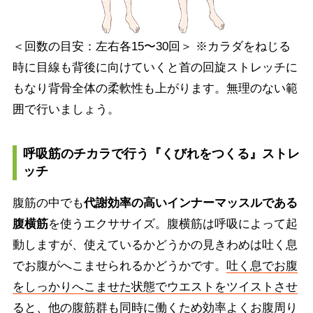
＜回数の目安：左右各15〜30回＞ ※カラダをねじる
時に目線も背後に向けていくと首の回旋ストレッチに
もなり背骨全体の柔軟性も上がります。無理のない範
囲で行いましょう。
呼吸筋のチカラで行う『くびれをつくる』ストレ
ッチ
腹筋の中でも
代謝効率の高いインナーマッスルである
腹横筋
を使うエクササイズ。腹横筋は呼吸によって起
動しますが、使えているかどうかの見きわめは吐く息
でお腹がへこませられるかどうかです。
吐く息でお腹
をしっかりへこませた状態でウエストをツイストさせ
ると、他の腹筋群も同時に働くため効率よくお腹周り