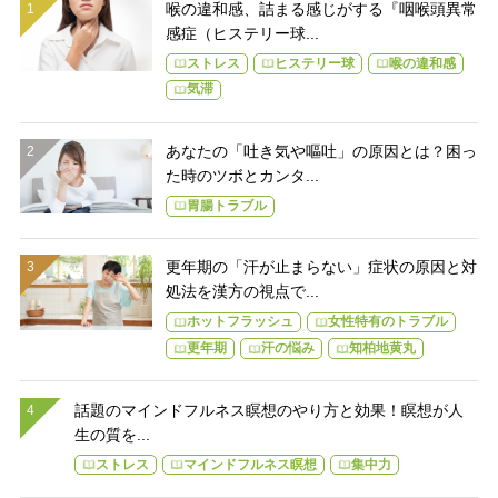
喉の違和感、詰まる感じがする『咽喉頭異常
感症（ヒステリー球...
ストレス
ヒステリー球
喉の違和感
気滞
あなたの「吐き気や嘔吐」の原因とは？困っ
た時のツボとカンタ...
胃腸トラブル
更年期の「汗が止まらない」症状の原因と対
処法を漢方の視点で...
ホットフラッシュ
女性特有のトラブル
更年期
汗の悩み
知柏地黄丸
話題のマインドフルネス瞑想のやり方と効果！瞑想が人
生の質を...
ストレス
マインドフルネス瞑想
集中力