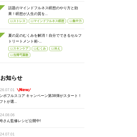
話題のマインドフルネス瞑想のやり方と効
果！瞑想が人生の質を...
ストレス
マインドフルネス瞑想
集中力
夏の足のむくみを解消！自分でできるセルフ
トリートメント術-...
スキンケア
むくみ
冷え
当帰芍薬散
お知らせ
26.07.01
ンポフルスコア キャンペーン第38弾がスタート！
フトが選...
24.08.06
玲さん監修レシピ公開中!
24.07.01