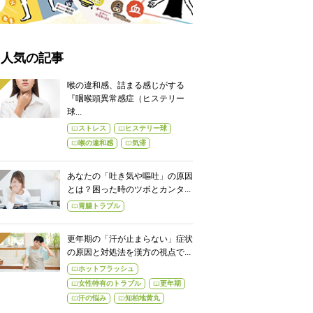
人気の記事
喉の違和感、詰まる感じがする
『咽喉頭異常感症（ヒステリー
球...
ストレス
ヒステリー球
喉の違和感
気滞
あなたの「吐き気や嘔吐」の原因
とは？困った時のツボとカンタ...
胃腸トラブル
更年期の「汗が止まらない」症状
の原因と対処法を漢方の視点で...
ホットフラッシュ
女性特有のトラブル
更年期
汗の悩み
知柏地黄丸