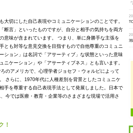
「
20
も大切にした自己表現やコミュニケーションのことです。
T
「断言」といったものですが、自分と相手の気持ちを両方
20
の意味が含まれています。 つまり、単に身勝手な主張を
池
手とも対等な意見交換を目指すもので自他尊重のコミュニ
ーション」は名詞で「アサーティブ」な状態といった意味
ュニケーション」や「アサーティブネス」とも言います。
年ごろのアメリカで、心理学者ジョセフ・ウォルピによって
 さらに、1970年代に人種差別を背景としたコミュニケ
相手を尊重する自己表現手法として発展しました。日本で
われ、今では医療・教育・企業等のさまざまな現場で活用さ
ク！