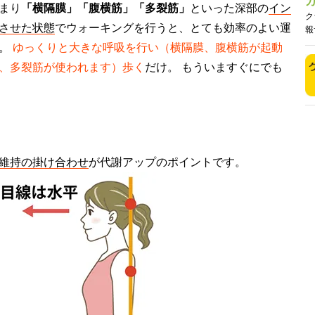
まり
「横隔膜」「腹横筋」「多裂筋」
といった深部の
イン
ク
させた状態
でウォーキングを行うと、とても効率のよい運
報
単。
ゆっくりと大きな呼吸を行い（横隔膜、腹横筋が起動
、多裂筋が使われます）歩く
だけ。 もういますぐにでも
維持の掛け合わせ
が代謝アップのポイントです。