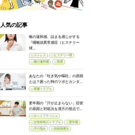
人気の記事
喉の違和感、詰まる感じがする
『咽喉頭異常感症（ヒステリー
球...
ストレス
ヒステリー球
喉の違和感
気滞
あなたの「吐き気や嘔吐」の原因
とは？困った時のツボとカンタ...
胃腸トラブル
更年期の「汗が止まらない」症状
の原因と対処法を漢方の視点で...
ホットフラッシュ
女性特有のトラブル
更年期
汗の悩み
知柏地黄丸