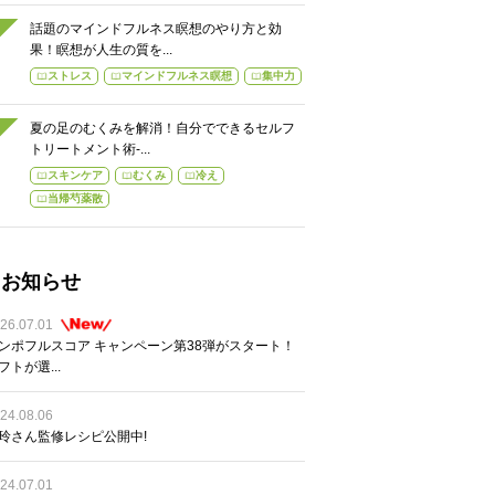
話題のマインドフルネス瞑想のやり方と効
果！瞑想が人生の質を...
ストレス
マインドフルネス瞑想
集中力
夏の足のむくみを解消！自分でできるセルフ
トリートメント術-...
スキンケア
むくみ
冷え
当帰芍薬散
お知らせ
26.07.01
ンポフルスコア キャンペーン第38弾がスタート！
フトが選...
24.08.06
玲さん監修レシピ公開中!
24.07.01