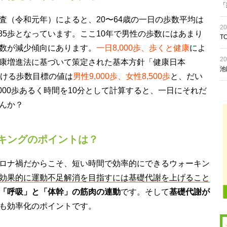
「
査（令和元年）によると、20〜64歳の一日の歩数平均は
20
,685歩となっています。ここ10年で男性の歩数にはあまり
T
数が減少傾向にあります。
一日8,000歩、歩くと健康
によ
20
康増進法に基づいて策定された基本方針「健康日本
池
おける歩数目標の値は
男性9,000歩、女性8,500歩
と、だい
000歩あるく時間を10分として計算すると、一日にそれだ
んか？
キングのポイントは？
ロナ禍だからこそ、短い時間で効率的にできるウォーキン
効果的に運動不足解消を目指すには基礎代謝を上げること
「呼吸」と「体幹」の筋肉の連動
です。そして
基礎代謝が
も効率化のポイントです。