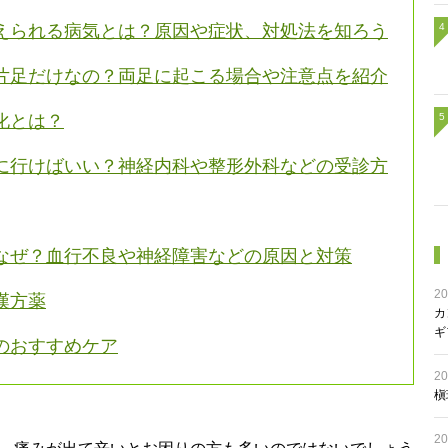
えられる病気とは？原因や症状、対処法を知ろう
片足だけなの？両足に起こる場合や注意点を紹介
化とは？
に行けばいい？神経内科や整形外科などの受診方
なぜ？血行不良や神経障害などの原因と対策
20
漢方薬
カ
ギ
のおすすめケア
20
槇
20