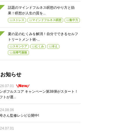
話題のマインドフルネス瞑想のやり方と効
果！瞑想が人生の質を...
ストレス
マインドフルネス瞑想
集中力
夏の足のむくみを解消！自分でできるセルフ
トリートメント術-...
スキンケア
むくみ
冷え
当帰芍薬散
お知らせ
26.07.01
ンポフルスコア キャンペーン第38弾がスタート！
フトが選...
24.08.06
玲さん監修レシピ公開中!
24.07.01