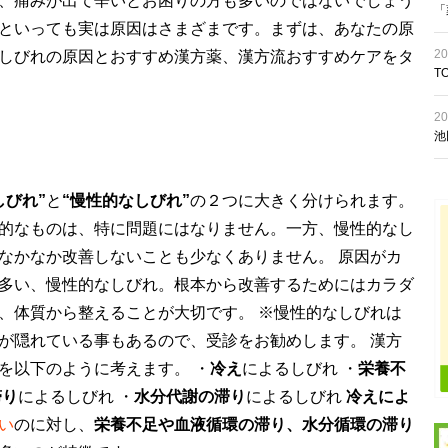
、痛みが出て辛いとお困りの方も多いのではないでしょう
「
といっても実は原因はさまざまです。まずは、あなたの原
20
しびれの原因とおすすめ漢方薬、漢方流おすすめケアをタ
T
20
池
しびれ”
と
“慢性的なしびれ”
の２つに大きく分けられます。
的なものは、特に問題にはなりません。一方、慢性的なし
なかなか改善しないことも少なくありません。 原因がカ
多い、慢性的なしびれ。根本から改善するためにはカラダ
、体質から整えることが大切です。 ※慢性的なしびれは
が隠れている事もあるので、受診をお勧めします。 漢方
を以下のように考えます。 ・
冷え
によるしびれ ・
栄養不
滞り
によるしびれ ・
水分代謝の滞り
によるしびれ
冷えによ
い
のに対し、
栄養不足や血液循環の滞り、水分循環の滞り