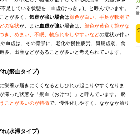
ク
が不足している状態を「血虚(けっきょ)」と呼んでいます。
報
ことが多く
、
気虚が強い場合
は
顔色が白い、手足が軟弱で
どの症状
が、また
血虚が強い
場合は、
顔色が黄色く艶がな
つき、めまい、不眠、物忘れをしやすいなど
の症状が伴い
虚や血虚は、その背景に、老化や慢性疲労、胃腸虚弱、食
過多、出産などがあることが多いと考えられています。
れ(瘀血タイプ)
に栄養が届きにくくなるとしびれが起こりやすくなりま
が滞った状態を「瘀血（おけつ）」と呼んでいます。 瘀
うことが多いのが特徴
で、慢性化しやすく、なかなか治り
れ(水滞タイプ)