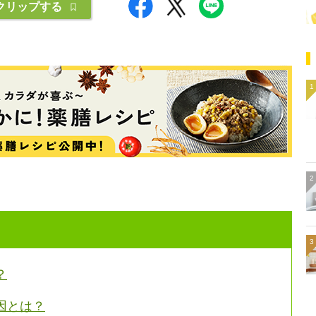
クリップする
？
因とは？