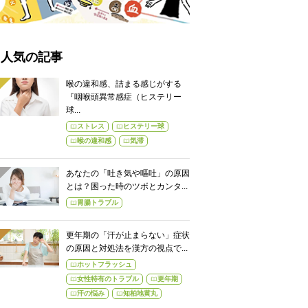
人気の記事
喉の違和感、詰まる感じがする
『咽喉頭異常感症（ヒステリー
球...
ストレス
ヒステリー球
喉の違和感
気滞
あなたの「吐き気や嘔吐」の原因
とは？困った時のツボとカンタ...
胃腸トラブル
更年期の「汗が止まらない」症状
の原因と対処法を漢方の視点で...
ホットフラッシュ
女性特有のトラブル
更年期
汗の悩み
知柏地黄丸