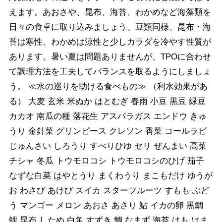
えます。あおさや、昆布、海苔、わかめなど海藻類を
日々の食卓に取り込みましょう。豆類同様、昆布・海
苔は寒性、わかめは涼性と少しカラダを冷やす性質が
あります。暑い夏は問題ありませんが、TPOに合わせ
て調理方法を工夫してバランスを取るようにしましょ
う。 ≪水の巡りを助ける食べもの≫ （利水効果があ
る） 大麦 玄米 米ぬか はとむぎ 春雨 小豆 黒豆 緑豆
カカオ 南瓜の種 落花生 アスパラガス エンドウ きゅ
うり 金針菜 グリンピース クレソン 香菜 コールラビ
じゅんさい しろうり すべりひゆ セリ ぜんまい 高菜
チシャ 冬瓜 トウモロコシ トウモロコシのひげ 茄子
なずな白菜 はやとうり まくわうり まこもだけ ゆうが
お わさび あけび スイカ スターフルーツ すもも ぶど
う マンゴー メロン あおさ あさり 鮎 イカの卵 黒鯛
鯉 昆布 しため 白魚 すずき 鯛 なまず 海苔 はも はま