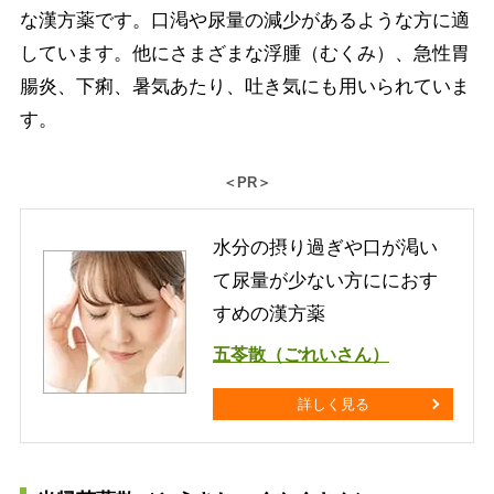
な漢方薬です。口渇や尿量の減少があるような方に適
しています。他にさまざまな浮腫（むくみ）、急性胃
腸炎、下痢、暑気あたり、吐き気にも用いられていま
す。
＜PR＞
水分の摂り過ぎや口が渇い
て尿量が少ない方ににおす
すめの漢方薬
五苓散（ごれいさん）
詳しく見る