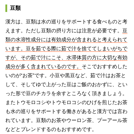
豆類
漢方は、豆類は水の巡りをサポートする食べものと考
えます。ただし豆類の摂り方には注意が必要です。
豆
類の水溶性成分には有効成分が含まれると考えられて
います。豆を茹でる際に茹で汁を捨ててしまいがちで
すが、その茹で汁にこそ、水滞体質の方に大切な有効
成分が多く含まれているのです。
そこでおすすめした
いのが“お茶”です。小豆や黒豆など、茹で汁はお茶と
して、そしてゆで上がった豆はご飯のおかずに、とい
った形で豆のチカラを余すところなく頂きましょう。
またトウモロコシやトウモロコシのひげを煎じたお茶
も水の巡りをサポートする働きがあると漢方では言わ
れています。豆類のお茶やウーロン茶、プーアール茶
などとブレンドするのもおすすめです。