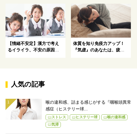
やすい、のどに違和感を感
じるタイプ
【情緒不安定】漢方で考え
体質を知り免疫力アップ！
るイライラ、不安の原因と
『気虚』のあなたは、疲れ
解消方法を伝授！
やすく、頑張りたくても頑
張れないタイプ
人気の記事
喉の違和感、詰まる感じがする『咽喉頭異常
感症（ヒステリー球...
ストレス
ヒステリー球
喉の違和感
気滞