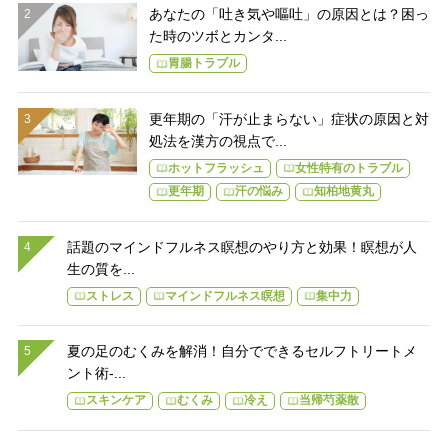
あなたの「吐き気や嘔吐」の原因とは？困っ
た時のツボとカンタ...
胃腸トラブル
更年期の「汗が止まらない」症状の原因と対
処法を漢方の視点で...
ホットフラッシュ
女性特有のトラブル
更年期
汗の悩み
知柏地黄丸
話題のマインドフルネス瞑想のやり方と効果！瞑想が人
生の質を...
ストレス
マインドフルネス瞑想
集中力
夏の足のむくみを解消！自分でできるセルフトリートメ
ント術-...
スキンケア
むくみ
冷え
当帰芍薬散