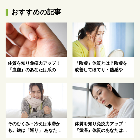
おすすめの記事
体質を知り免疫力アップ！
「陰虚」体質とは？陰虚を
『血虚』のあなたは爪の割
改善してほてり・熱感や、
れ・顔色が悪い・髪が抜け
喉の違和感を漢方で改善
るなどに悩まされる体質
そのむくみ・冷えは水滞か
体質を知り免疫力アップ！
も。鍵は「巡り」 あなたも
『気滞』体質のあなたは、
水滞チェック！
イライラしたり不安になり