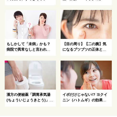
を手にいれよう！
プ別対処法-イボに関する基
礎知識と対策
もしかして「未病」かも？
【目の周り】【二の腕】気
病院で異常なしと言われた
になるブツブツの正体と治
不調、漢方のプロに相談し
療・予防法とは？
てみませんか？
漢方の便秘薬「調胃承気湯
イボだけじゃない!? ヨクイ
(ちょういじょうきとう)」を
ニン（ハトムギ）の効果的
ピックアップ！便秘のタイ
な活用法とお肌診断｜イボ
プ別養生法とは
の原因や予防法、取る方法
や潰す危険性も解説