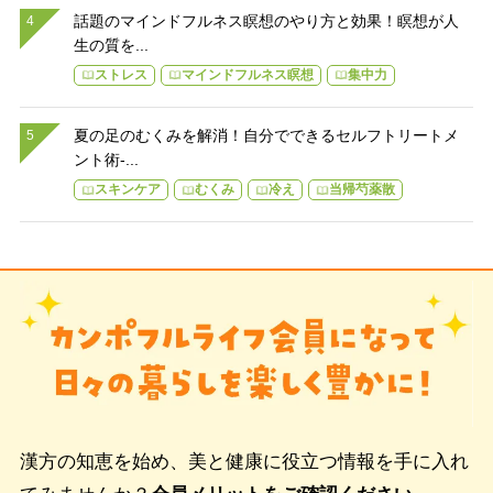
話題のマインドフルネス瞑想のやり方と効果！瞑想が人
生の質を...
ストレス
マインドフルネス瞑想
集中力
夏の足のむくみを解消！自分でできるセルフトリートメ
ント術-...
スキンケア
むくみ
冷え
当帰芍薬散
漢方の知恵を始め、美と健康に役立つ情報を手に入れ