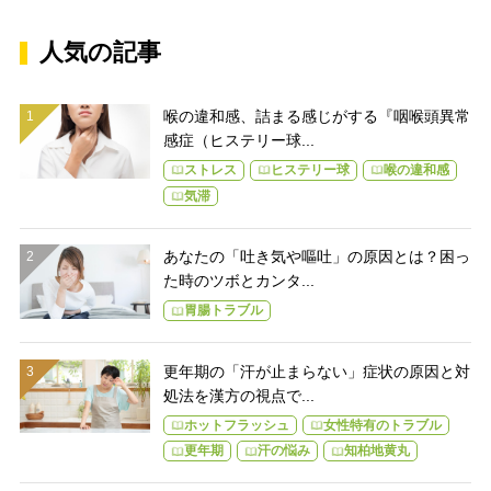
人気の記事
喉の違和感、詰まる感じがする『咽喉頭異常
感症（ヒステリー球...
ストレス
ヒステリー球
喉の違和感
気滞
あなたの「吐き気や嘔吐」の原因とは？困っ
た時のツボとカンタ...
胃腸トラブル
更年期の「汗が止まらない」症状の原因と対
処法を漢方の視点で...
ホットフラッシュ
女性特有のトラブル
更年期
汗の悩み
知柏地黄丸