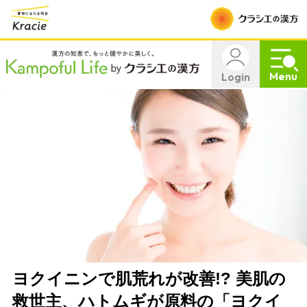
Menu
Login
ヨクイニンで肌荒れが改善!? 美肌の
救世主、ハトムギが原料の「ヨクイ