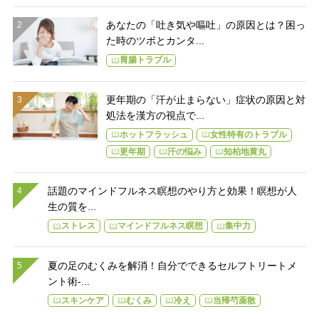
あなたの「吐き気や嘔吐」の原因とは？困っ
た時のツボとカンタ...
胃腸トラブル
更年期の「汗が止まらない」症状の原因と対
処法を漢方の視点で...
ホットフラッシュ
女性特有のトラブル
更年期
汗の悩み
知柏地黄丸
話題のマインドフルネス瞑想のやり方と効果！瞑想が人
生の質を...
ストレス
マインドフルネス瞑想
集中力
夏の足のむくみを解消！自分でできるセルフトリートメ
ント術-...
スキンケア
むくみ
冷え
当帰芍薬散