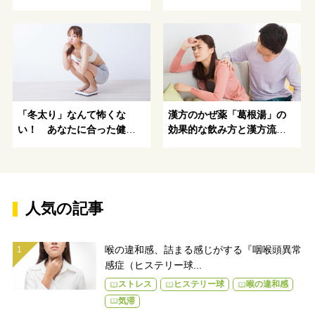
カラダを知るための「物差
補う健康スープレシピ
し」
「冬太り」なんて怖くな
漢方のかぜ薬「葛根湯」の
い！ あなたに合った健康
効果的な飲み方と漢方流の
的にキレイになる方法がわ
風邪の考え方-効能や成分、
かる！
解熱効果や眠気の原因と対
策
人気の記事
喉の違和感、詰まる感じがする『咽喉頭異常
感症（ヒステリー球...
ストレス
ヒステリー球
喉の違和感
気滞