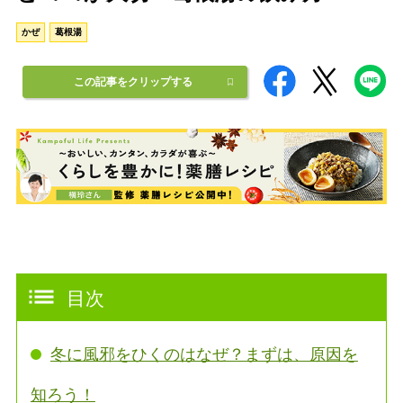
かぜ
葛根湯
この記事をクリップする
目次
冬に風邪をひくのはなぜ？まずは、原因を
知ろう！