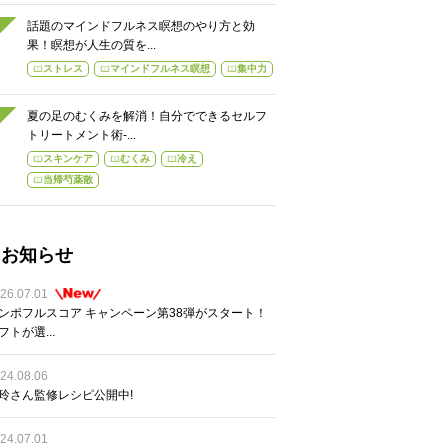
話題のマインドフルネス瞑想のやり方と効
果！瞑想が人生の質を...
ストレス
マインドフルネス瞑想
集中力
夏の足のむくみを解消！自分でできるセルフ
トリートメント術-...
スキンケア
むくみ
冷え
当帰芍薬散
お知らせ
26.07.01
ンポフルスコア キャンペーン第38弾がスタート！
フトが選...
24.08.06
玲さん監修レシピ公開中!
24.07.01