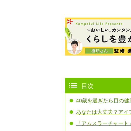
目次
40歳を過ぎたら目の健
あなたは大丈夫？アイ
「アムスラーチャート