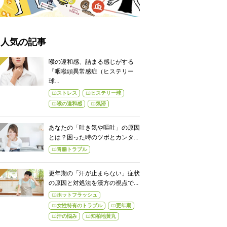
人気の記事
喉の違和感、詰まる感じがする
『咽喉頭異常感症（ヒステリー
球...
ストレス
ヒステリー球
喉の違和感
気滞
あなたの「吐き気や嘔吐」の原因
とは？困った時のツボとカンタ...
胃腸トラブル
更年期の「汗が止まらない」症状
の原因と対処法を漢方の視点で...
ホットフラッシュ
女性特有のトラブル
更年期
汗の悩み
知柏地黄丸