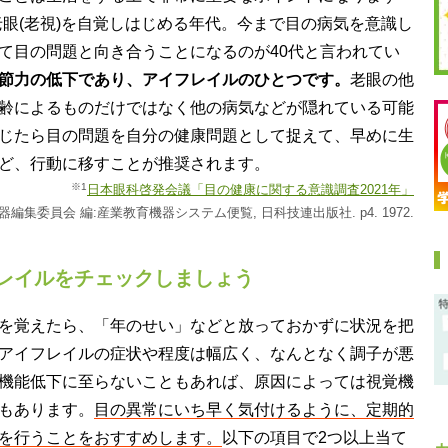
老眼(老視)を自覚しはじめる年代。今まで目の病気を意識し
て目の問題と向き合うことになるのが40代と言われてい
節力の低下であり、アイフレイルのひとつです。
老眼の他
齢によるものだけではなく他の病気などが隠れている可能
じたら目の問題を自分の健康問題として捉えて、早めに生
ど、行動に移すことが推奨されます。
※1
日本眼科啓発会議「目の健康に関する意識調査2021年」
器編集委員会 編:産業教育機器システム便覧, 日科技連出版社. p4. 1972.
レイルをチェックしましょう
を覚えたら、「年のせい」などと放っておかずに状況を把
アイフレイルの症状や程度は幅広く、なんとなく調子が悪
機能低下に至らないこともあれば、原因によっては視覚機
もあります。
目の異常にいち早く気付けるように、定期的
を行うことをおすすめします。
以下の項目で2つ以上当て