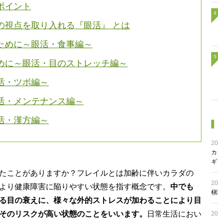
ポイント
の視点を取り入れる『眼活』 とは
ために～眼活・食事編～
めに～眼活・目のストレッチ編～
活・ツボ編～
活・メンテナンス編～
活・漢方編～
20
カ
ギ
たことがありますか？フレイルとは加齢に伴いカラダの
20
より健康障害に陥りやすい状態を指す概念です。
中でも
槇
る目の衰えに、様々な外的ストレスが加わることにより目
そのリスクが高い状態のことをいいます。
日常生活におい
20