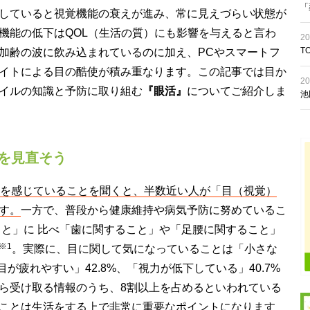
「
していると視覚機能の衰えが進み、常に見えづらい状態が
機能の低下はQOL（生活の質）にも影響を与えると言わ
20
T
加齢の波に飲み込まれているのに加え、PCやスマートフ
イトによる目の酷使が積み重なります。この記事では目か
20
イルの知識と予防に取り組む
『眼活』
についてご紹介しま
池
康を見直そう
由を感じていることを聞くと、半数近い人が「目（視覚）
す。
一方で、普段から健康維持や病気予防に努めているこ
こと」に 比べ「歯に関すること」や「足腰に関すること」
※1
。実際に、目に関して気になっていることは「小さな
目が疲れやすい」42.8%、「視力が低下している」40.7%
ら受け取る情報のうち、8割以上を占めるといわれている
ことは生活をする上で非常に重要なポイントになります