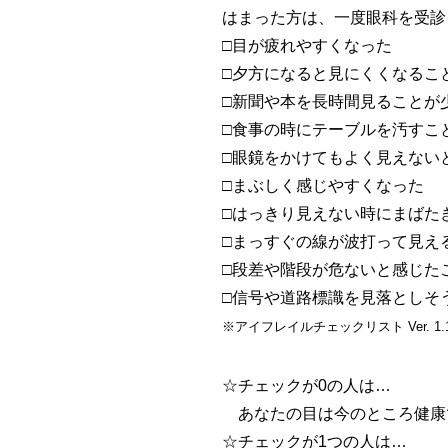
はまった方は、一度眼科を受診
□目が疲れやすくなった
□夕方になると見にくくなるこ
□新聞や本を長時間見ることが
□食事の時にテーブルを汚すこ
□眼鏡をかけてもよく見えない
□まぶしく感じやすくなった
□はっきり見えない時にまばた
□まっすぐの線が波打って見え
□段差や階段が危ないと感じた
□信号や道路標識を見落としそ
※アイフレイルチェックリスト Ver. 1.
☆チェックが0の人は…
あなたの目は今のところ健康
☆チェックが1つの人は…