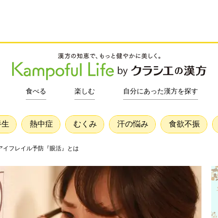
食べる
楽しむ
自分にあった漢方を探す
養生
熱中症
むくみ
汗の悩み
食欲不振
アイフレイル予防『眼活』とは